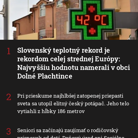
Slovenský teplotný rekord je
rekordom celej strednej Európy:
Najvyššiu hodnotu namerali v obci
Dolné Plachtince
Pri prieskume najhlbšej zatopenej priepasti
sveta sa utopil elitný český potápač. Jeho telo
vytiahli z hĺbky 186 metrov
Seniori sa začínajú zaujímať o rodičovský
príspevok od detí. Daňový úrad ani Sociálna