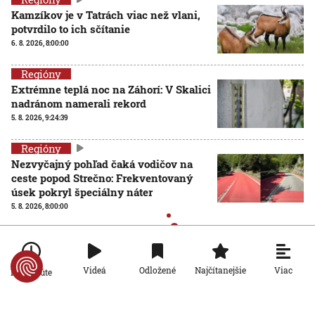
Kamzíkov je v Tatrách viac než vlani,
potvrdilo to ich sčítanie
6. 8. 2026, 8:00:00
Regióny
Extrémne teplá noc na Záhorí: V Skalici
nadránom namerali rekord
5. 8. 2026, 9:24:39
Regióny
Nezvyčajný pohľad čaká vodičov na
ceste popod Strečno: Frekventovaný
úsek pokryl špeciálny náter
5. 8. 2026, 8:00:00
Viac
Videá
Odložené
Najčítanejšie
Po minúte