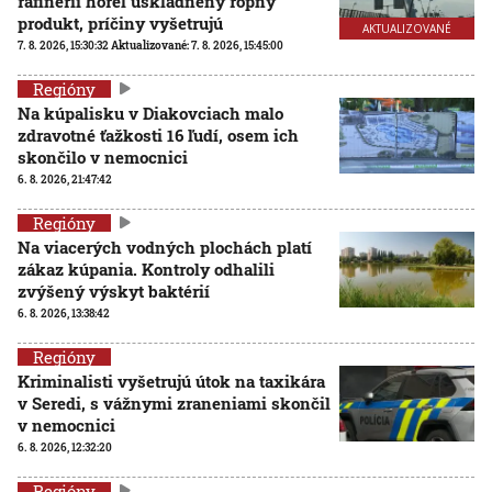
rafinérii horel uskladnený ropný
produkt, príčiny vyšetrujú
AKTUALIZOVANÉ
7. 8. 2026, 15:30:32
Aktualizované:
7. 8. 2026, 15:45:00
Regióny
Na kúpalisku v Diakovciach malo
zdravotné ťažkosti 16 ľudí, osem ich
skončilo v nemocnici
6. 8. 2026, 21:47:42
Regióny
Na viacerých vodných plochách platí
zákaz kúpania. Kontroly odhalili
zvýšený výskyt baktérií
6. 8. 2026, 13:38:42
Regióny
Kriminalisti vyšetrujú útok na taxikára
v Seredi, s vážnymi zraneniami skončil
v nemocnici
6. 8. 2026, 12:32:20
Regióny