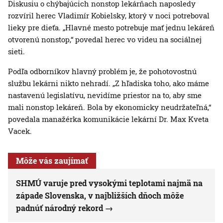
Diskusiu o chýbajúcich nonstop lekárňach naposledy
rozvíril herec Vladimír Kobielsky, ktorý v noci potreboval
lieky pre dieťa. „Hlavné mesto potrebuje mať jednu lekáreň
otvorenú nonstop,“ povedal herec vo videu na sociálnej
sieti.
Podľa odborníkov hlavný problém je, že pohotovostnú
službu lekárni nikto nehradí. „Z hľadiska toho, ako máme
nastavenú legislatívu, nevidíme priestor na to, aby sme
mali nonstop lekáreň. Bola by ekonomicky neudržateľná,“
povedala manažérka komunikácie lekární Dr. Max Kveta
Vacek.
Môže vás zaujímať
SHMÚ varuje pred vysokými teplotami najmä na
západe Slovenska, v najbližších dňoch môže
padnúť národný rekord