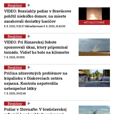
Regióny
VIDEO: Rozsiahly požiar v Braväcove
pohltil niekoľko domov, na mieste
zasahovali desiatky hasičov
AKTUALIZOVANÉ
8. 8. 2026, 9:32:27
Aktualizované:
8. 8. 2026, 10:42:00
Regióny
VIDEO: Pri Rimavskej Sobote
spozorovali úkaz, ktorý pripomínal
tornádo. Vidieť ho bolo na kilometre
7. 8. 2026, 19:33:51
Regióny
Príčina zdravotných problémov na
kúpalisku v Diakovciach ostáva
nejasná. Kontrola nepotvrdila
nebezpečné látky
7. 8. 2026, 19:02:46
Regióny
Požiar v Slovnafte: V bratislavskej