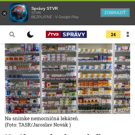
Správy STVR
ZOBRAZIŤ
STVR
BEZPLATNÉ - V Google Play
24
Na snímke nemocničná lekáreň.
(Foto: TASR/Jaroslav Novák )