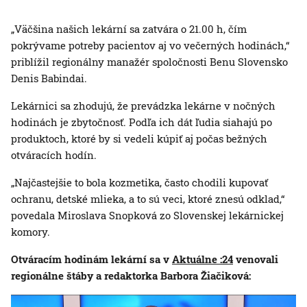
„Väčšina našich lekární sa zatvára o 21.00 h, čím
pokrývame potreby pacientov aj vo večerných hodinách,“
priblížil regionálny manažér spoločnosti Benu Slovensko
Denis Babindai.
Lekárnici sa zhodujú, že prevádzka lekárne v nočných
hodinách je zbytočnosť. Podľa ich dát ľudia siahajú po
produktoch, ktoré by si vedeli kúpiť aj počas bežných
otváracích hodín.
„Najčastejšie to bola kozmetika, často chodili kupovať
ochranu, detské mlieka, a to sú veci, ktoré znesú odklad,“
povedala Miroslava Snopková zo Slovenskej lekárnickej
komory.
Otváracím hodinám lekární sa v
Aktuálne :24
venovali
regionálne štáby a redaktorka Barbora Žiačiková: