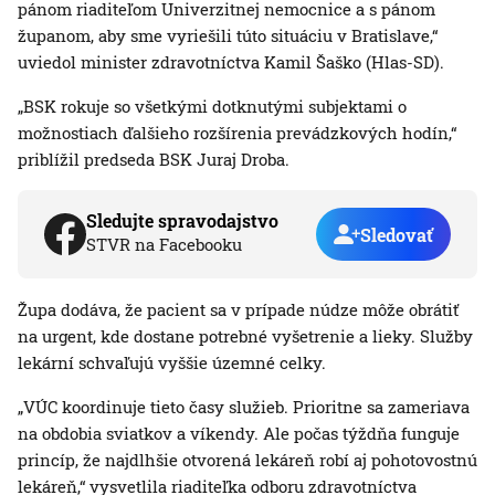
pánom riaditeľom Univerzitnej nemocnice a s pánom
županom, aby sme vyriešili túto situáciu v Bratislave,“
uviedol minister zdravotníctva Kamil Šaško (Hlas-SD).
„BSK rokuje so všetkými dotknutými subjektami o
možnostiach ďalšieho rozšírenia prevádzkových hodín,“
priblížil predseda BSK Juraj Droba.
Sledujte spravodajstvo
Sledovať
STVR na Facebooku
Župa dodáva, že pacient sa v prípade núdze môže obrátiť
na urgent, kde dostane potrebné vyšetrenie a lieky. Služby
lekární schvaľujú vyššie územné celky.
„VÚC koordinuje tieto časy služieb. Prioritne sa zameriava
na obdobia sviatkov a víkendy. Ale počas týždňa funguje
princíp, že najdlhšie otvorená lekáreň robí aj pohotovostnú
lekáreň,“ vysvetlila riaditeľka odboru zdravotníctva