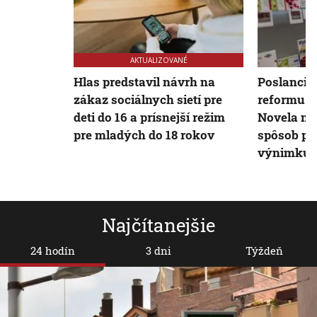
AKTUALIZOVANÉ
Hlas predstavil návrh na
Poslanci 
zákaz sociálnych sietí pre
reformu d
deti do 16 a prísnejší režim
Novela má
pre mladých do 18 rokov
spôsob pr
výnimku
Najčítanejšie
24 hodín
3 dni
Týždeň