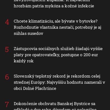
hrozbám patria mykóza a kožné infekcie
Chcete klimatizáciu, ale bývate v bytovke?
Rozhodnutie vlastníka nestačí, potrebný je aj
súhlas susedov
Zástupcovia sociálnych služieb žiadajú vyššie
platy pre opatrovateľky, postupne o 200 eur
každý rok
Slovenský teplotný rekord je rekordom celej
strednej Európy: Najvyššiu hodnotu namerali v
obci Dolné Plachtince
Dokončenie obchvatu Banskej Bystrice sa
odkladá o dva roky, dôvodom sú nelegálne