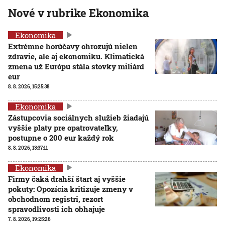
Nové v rubrike Ekonomika
Ekonomika
Extrémne horúčavy ohrozujú nielen
zdravie, ale aj ekonomiku. Klimatická
zmena už Európu stála stovky miliárd
eur
8. 8. 2026, 15:25:38
Ekonomika
Zástupcovia sociálnych služieb žiadajú
vyššie platy pre opatrovateľky,
postupne o 200 eur každý rok
8. 8. 2026, 13:37:11
Ekonomika
Firmy čaká drahší štart aj vyššie
pokuty: Opozícia kritizuje zmeny v
obchodnom registri, rezort
spravodlivosti ich obhajuje
7. 8. 2026, 19:25:26