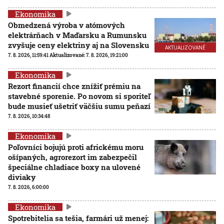
Ekonomika
Obmedzená výroba v atómových
elektrárňach v Maďarsku a Rumunsku
zvyšuje ceny elektriny aj na Slovensku
AKTUALIZOVANÉ
7. 8. 2026, 11:59:41
Aktualizované:
7. 8. 2026, 19:21:00
Ekonomika
Rezort financií chce znížiť prémiu na
stavebné sporenie. Po novom si sporiteľ
bude musieť ušetriť väčšiu sumu peňazí
7. 8. 2026, 10:34:48
Ekonomika
Poľovníci bojujú proti africkému moru
ošípaných, agrorezort im zabezpečil
špeciálne chladiace boxy na ulovené
diviaky
7. 8. 2026, 6:00:00
Ekonomika
Spotrebitelia sa tešia, farmári už menej: