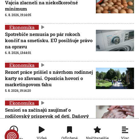
Vajcia zlacneli na niekoľkoročné
minimum
6. 8. 2026, 19:14:05
Ekonomika
Spotrebiče nemusia po pár rokoch
končiť na smetisku. EÚ posilňuje právo
na opravu
6. 8. 2026, 13:44:01
Ekonomika
Rezort práce prišiel s návrhom rodinnej
karty so zľavami. Opozícia hovorí o
marketingovom ťahu
5. 8. 2026, 19:14:20
Ekonomika
Seniori sa začínajú zaujímať o
rodičovský príspevok od detí. Daňový
úrad ani Sociálna poisťovňa im
informácie nedajú
5. 8. 2026, 19:08:24
Viac
Videá
Odložené
Najčítanejšie
Po minúte