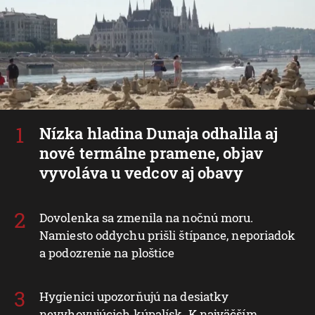
Nízka hladina Dunaja odhalila aj
nové termálne pramene, objav
vyvoláva u vedcov aj obavy
Dovolenka sa zmenila na nočnú moru.
Namiesto oddychu prišli štípance, neporiadok
a podozrenie na ploštice
Hygienici upozorňujú na desiatky
nevyhovujúcich kúpalísk. K najväčším