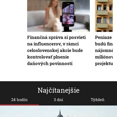
Finančná správa si posvieti
Peniaze z 
na influencerov, v rámci
budú fina
celoslovenskej akcie bude
nájomné b
kontrolovať plnenie
miliónov 
daňových povinností
projektu
Najčítanejšie
24 hodín
3 dni
Týždeň