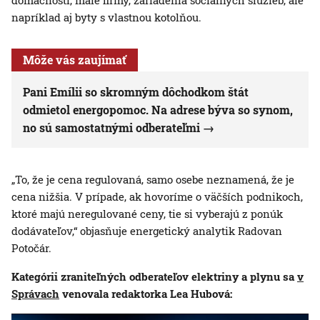
domácnosti, malé firmy, zariadenia sociálnych služieb, ale
napríklad aj byty s vlastnou kotolňou.
Môže vás zaujímať
Pani Emílii so skromným dôchodkom štát
odmietol energopomoc. Na adrese býva so synom,
no sú samostatnými odberateľmi
„To, že je cena regulovaná, samo osebe neznamená, že je
cena nižšia. V prípade, ak hovoríme o väčších podnikoch,
ktoré majú neregulované ceny, tie si vyberajú z ponúk
dodávateľov,“ objasňuje energetický analytik Radovan
Potočár.
Kategórii zraniteľných odberateľov elektriny a plynu sa
v
Správach
venovala redaktorka Lea Hubová: