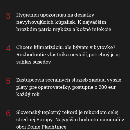
Hygienici upozorňujú na desiatky
nevyhovujúcich kúpalísk. K najväčším
hrozbám patria mykóza a kožné infekcie
Chcete klimatizáciu, ale bývate v bytovke?
Rozhodnutie vlastníka nestačí, potrebný je aj
súhlas susedov
Zástupcovia sociálnych služieb žiadajú vyššie
platy pre opatrovateľky, postupne o 200 eur
každý rok
Slovenský teplotný rekord je rekordom celej
strednej Európy: Najvyššiu hodnotu namerali v
obci Dolné Plachtince