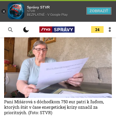
Správy STVR
ZOBRAZIŤ
STVR
BEZPLATNÉ - V Google Play
24
Pani Mišárová s dôchodkom 750 eur patrí k ľuďom,
ktorých štát v čase energetickej krízy označil za
prioritných.
(Foto: STVR)