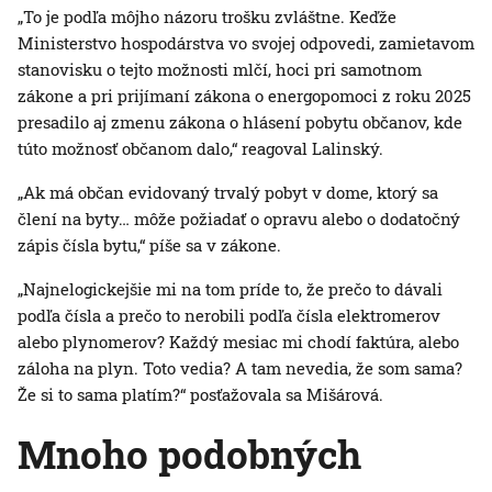
„To je podľa môjho názoru trošku zvláštne. Keďže
Ministerstvo hospodárstva vo svojej odpovedi, zamietavom
stanovisku o tejto možnosti mlčí, hoci pri samotnom
zákone a pri prijímaní zákona o energopomoci z roku 2025
presadilo aj zmenu zákona o hlásení pobytu občanov, kde
túto možnosť občanom dalo,“ reagoval Lalinský.
„Ak má občan evidovaný trvalý pobyt v dome, ktorý sa
člení na byty… môže požiadať o opravu alebo o dodatočný
zápis čísla bytu,“ píše sa v zákone.
„Najnelogickejšie mi na tom príde to, že prečo to dávali
podľa čísla a prečo to nerobili podľa čísla elektromerov
alebo plynomerov? Každý mesiac mi chodí faktúra, alebo
záloha na plyn. Toto vedia? A tam nevedia, že som sama?
Že si to sama platím?“ posťažovala sa Mišárová.
Mnoho podobných