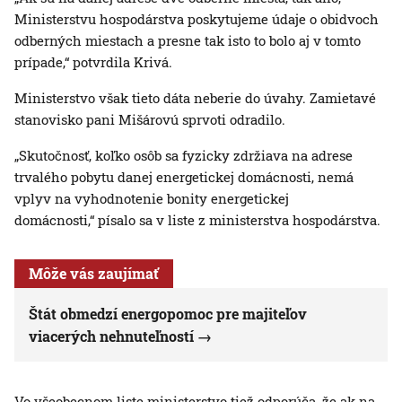
Ministerstvu hospodárstva poskytujeme údaje o obidvoch
odberných miestach a presne tak isto to bolo aj v tomto
prípade,“ potvrdila Krivá.
Ministerstvo však tieto dáta neberie do úvahy. Zamietavé
stanovisko pani Mišárovú sprvoti odradilo.
„Skutočnosť, koľko osôb sa fyzicky zdržiava na adrese
trvalého pobytu danej energetickej domácnosti, nemá
vplyv na vyhodnotenie bonity energetickej
domácnosti,“ písalo sa v liste z ministerstva hospodárstva.
Môže vás zaujímať
Štát obmedzí energopomoc pre majiteľov
viacerých nehnuteľností
Vo všeobecnom liste ministerstvo tiež odporúča, že ak na