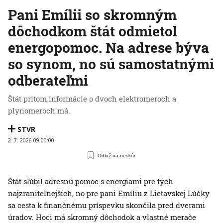
Pani Emílii so skromným
dôchodkom štát odmietol
energopomoc. Na adrese býva
so synom, no sú samostatnými
odberateľmi
Štát pritom informácie o dvoch elektromeroch a
plynomeroch má.
STVR
2. 7. 2026 09:00:00
Odlož na neskôr
Štát sľúbil adresnú pomoc s energiami pre tých
najzraniteľnejších, no pre pani Emíliu z Lietavskej Lúčky
sa cesta k finančnému príspevku skončila pred dverami
úradov. Hoci má skromný dôchodok a vlastné merače