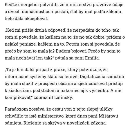
Keďže energetici potvrdili, že ministerstvu pravdivé údaje
o dvoch domácnostiach poslali, štát by mal podľa zákona
tieto dáta akceptovať.
„Keď mi prišla druhá odpoveď, že nespadám do toho, tak
som si povedala, že kašlem na to, že no tak dobre, prídem o
nejaké peniaze, kašlem na to. Potom som si povedala, že
prečo by som to mala ja? Budem bojovať. Prečo by som to
mala nechávať len tak?“ pýtala sa pani Emília.
„To je len ďalší prípad z praxe, ktorý potvrdzuje, že
informačné systémy štátu sú lenivé. Digitalizácia samotná
by mala slúžiť v prospech občana a zjednodušovať prístup
k žiadostiam, podkladom a nakoniec aj k výsledku. A nie
komplikovať,“ zdôraznil Lalinský.
Paradoxom zostáva, že cestu von z tejto slepej uličky
schválilo to isté ministerstvo, ktoré dnes pani Mišárovú
odmieta. Riešenie sa skrýva v novelizácii zákona.