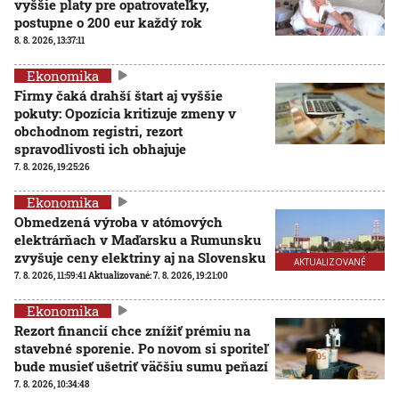
vyššie platy pre opatrovateľky,
postupne o 200 eur každý rok
8. 8. 2026, 13:37:11
Ekonomika
Firmy čaká drahší štart aj vyššie
pokuty: Opozícia kritizuje zmeny v
obchodnom registri, rezort
spravodlivosti ich obhajuje
7. 8. 2026, 19:25:26
Ekonomika
Obmedzená výroba v atómových
elektrárňach v Maďarsku a Rumunsku
zvyšuje ceny elektriny aj na Slovensku
AKTUALIZOVANÉ
7. 8. 2026, 11:59:41
Aktualizované:
7. 8. 2026, 19:21:00
Ekonomika
Rezort financií chce znížiť prémiu na
stavebné sporenie. Po novom si sporiteľ
bude musieť ušetriť väčšiu sumu peňazí
7. 8. 2026, 10:34:48