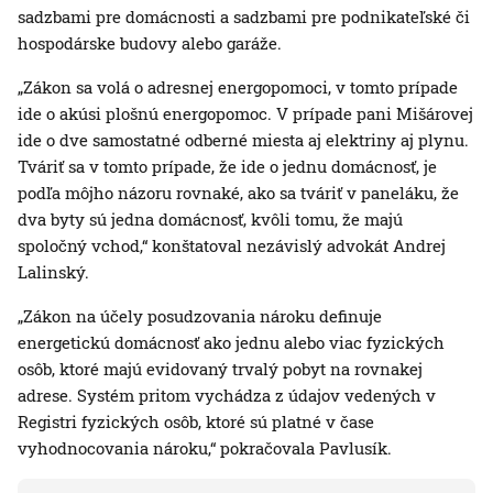
sadzbami pre domácnosti a sadzbami pre podnikateľské či
hospodárske budovy alebo garáže.
„Zákon sa volá o adresnej energopomoci, v tomto prípade
ide o akúsi plošnú energopomoc. V prípade pani Mišárovej
ide o dve samostatné odberné miesta aj elektriny aj plynu.
Tváriť sa v tomto prípade, že ide o jednu domácnosť, je
podľa môjho názoru rovnaké, ako sa tváriť v paneláku, že
dva byty sú jedna domácnosť, kvôli tomu, že majú
spoločný vchod,“ konštatoval nezávislý advokát Andrej
Lalinský.
„Zákon na účely posudzovania nároku definuje
energetickú domácnosť ako jednu alebo viac fyzických
osôb, ktoré majú evidovaný trvalý pobyt na rovnakej
adrese. Systém pritom vychádza z údajov vedených v
Registri fyzických osôb, ktoré sú platné v čase
vyhodnocovania nároku,“ pokračovala Pavlusík.