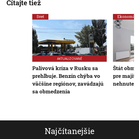
Čítajte tiež
Svet
Ekonomika
AKTUALIZOVANÉ
Palivová kríza v Rusku sa
Štát obme
prehlbuje. Benzín chýba vo
pre majite
väčšine regiónov, zavádzajú
nehnuteľn
sa obmedzenia
Najčítanejšie