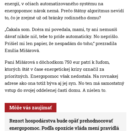
energií, v očiach automatizovaného systému na
energopomoc nárok nemá. Prečo štátny algoritmus nevidí
to, čo je zrejmé už od bránky rodinného domu?
„Čakala som. Dcéra mi povedala, mami, ty ani nemusíš
dávať nikde nič, tebe to príde automaticky. No neprišlo.
Prišiel mi len papier, že nespadám do toho,“ prezradila
Emília Mišárová.
Pani Mišárová s dôchodkom 750 eur patrí k ľuďom,
ktorých štát v čase energetickej krízy označil za
prioritných. Energopomoc však nedostala. Na rovnakej
adrese ako ona totiž býva aj jej syn. No ten má samostatný
vstup do svojej oddelenej časti domu. A nielen to.
Môže vás zaujímať
Rezort hospodárstva bude opäť prehodnocovať
energopomoc. Podľa opozície vláda mení pravidlá