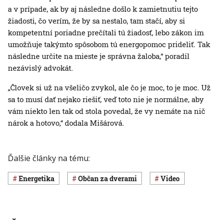
a v prípade, ak by aj následne došlo k zamietnutiu tejto
žiadosti, čo verím, že by sa nestalo, tam stačí, aby si
kompetentní poriadne prečítali tú žiadosť, lebo zákon im
umožňuje takýmto spôsobom tú energopomoc prideliť. Tak
následne určite na mieste je správna žaloba,“ poradil
nezávislý advokát.
„Človek si už na všeličo zvykol, ale čo je moc, to je moc. Už
sa to musí dať nejako riešiť, veď toto nie je normálne, aby
vám niekto len tak od stola povedal, že vy nemáte na nič
nárok a hotovo,“ dodala Mišárová.
Ďalšie články na tému:
Energetika
Občan za dverami
Video