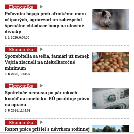
Ekonomika
Poľovníci bojujú proti africkému moru
ošípaných, agrorezort im zabezpečil
špeciálne chladiace boxy na ulovené
diviaky
7. 8. 2026, 6:00:00
Ekonomika
Spotrebitelia sa tešia, farmári už menej:
Vajcia zlacneli na niekoľkoročné
minimum
6. 8. 2026, 19:14:05
Ekonomika
Spotrebiče nemusia po pár rokoch
končiť na smetisku. EÚ posilňuje právo
na opravu
6. 8. 2026, 13:44:01
Ekonomika
Rezort práce prišiel s návrhom rodinnej