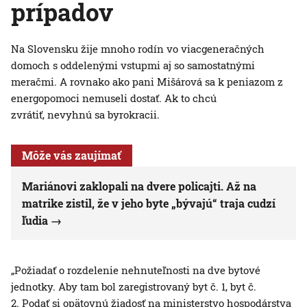
prípadov
Na Slovensku žije mnoho rodín vo viacgeneračných
domoch s oddelenými vstupmi aj so samostatnými
meračmi. A rovnako ako pani Mišárová sa k peniazom z
energopomoci nemuseli dostať. Ak to chcú
zvrátiť, nevyhnú sa byrokracii.
Môže vás zaujímať
Mariánovi zaklopali na dvere policajti. Až na
matrike zistil, že v jeho byte „bývajú“ traja cudzí
ľudia
„Požiadať o rozdelenie nehnuteľnosti na dve bytové
jednotky. Aby tam bol zaregistrovaný byt č. 1, byt č.
2. Podať si opätovnú žiadosť na ministerstvo hospodárstva