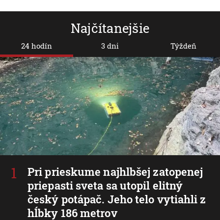
Najčítanejšie
24 hodín
3 dni
Týždeň
Pri prieskume najhlbšej zatopenej
priepasti sveta sa utopil elitný
český potápač. Jeho telo vytiahli z
hĺbky 186 metrov