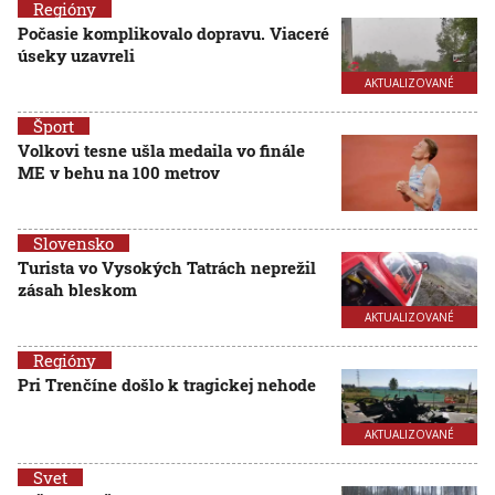
Regióny
Počasie komplikovalo dopravu. Viaceré
úseky uzavreli
AKTUALIZOVANÉ
Šport
Volkovi tesne ušla medaila vo finále
ME v behu na 100 metrov
Slovensko
Turista vo Vysokých Tatrách neprežil
zásah bleskom
AKTUALIZOVANÉ
Regióny
Pri Trenčíne došlo k tragickej nehode
AKTUALIZOVANÉ
Svet