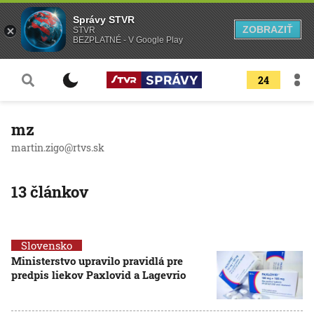
Správy STVR
ZOBRAZIŤ
STVR
BEZPLATNÉ - V Google Play
24
mz
martin.zigo@rtvs.sk
13 článkov
Slovensko
Ministerstvo upravilo pravidlá pre
predpis liekov Paxlovid a Lagevrio