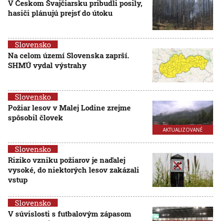
V Českom Švajčiarsku pribudli posily,
hasiči plánujú prejsť do útoku
Slovensko
Na celom území Slovenska zaprší.
SHMÚ vydal výstrahy
Slovensko
Požiar lesov v Malej Lodine zrejme
spôsobil človek
AKTUALIZOVANÉ
Slovensko
Riziko vzniku požiarov je naďalej
vysoké, do niektorých lesov zakázali
vstup
Slovensko
V súvislosti s futbalovým zápasom