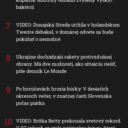
baktérií
VIDEO: Dunajská Streda utŕžila v holandskom
Twente debakel, v domácej odvete sa bude
pokúšať o nemožné
Ukrajine dochádzajú rakety protivzdušnej
obrany. Má dve možnosti, ako situáciu riešiť,
píše denník Le Monde
Po horúčavách hrozia búrky: V desiatich
okresoch večer, v značnej časti Slovenska
počas piatka
VIDEO: Britka Betty prekonala svetový rekord.
V 97 rokoch sa stala najstaršou ženou, ktorá