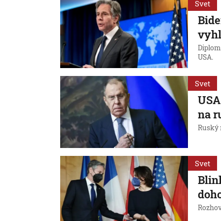
Svet
Bide
vyhl
Diplom
USA.
Svet
USA 
na r
Ruský 
Svet
Blin
doho
Rozhov