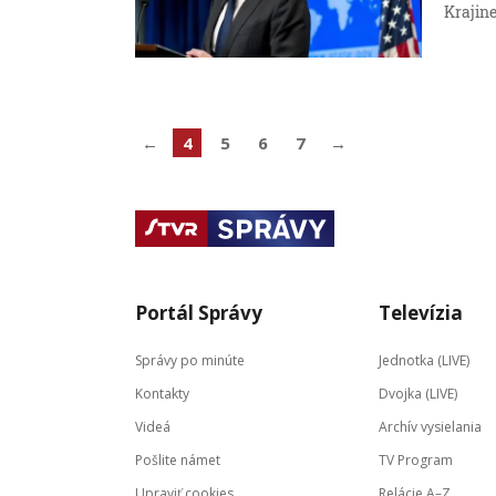
Krajine
←
4
5
6
7
→
Portál Správy
Televízia
Správy po minúte
Jednotka (LIVE)
Kontakty
Dvojka (LIVE)
Videá
Archív vysielania
Pošlite námet
TV Program
Upraviť cookies
Relácie A–Z