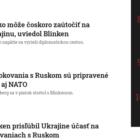
o môže čoskoro zaútočiť na
jinu, uviedol Blinken
e napätie sa vyrieši diplomatickou cestou.
okovania s Ruskom sú pripravené
 aj NATO
berg sa v piatok stretol s Blinkenom.
ken prisľúbil Ukrajine účasť na
ovaniach s Ruskom