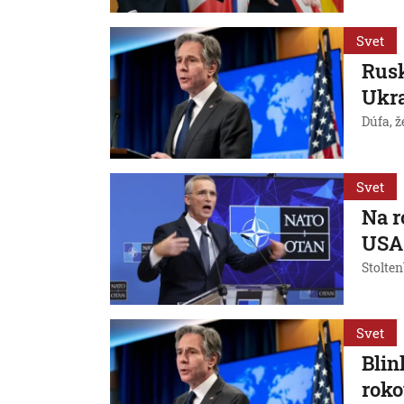
Svet
Rusk
Ukra
Dúfa, ž
Svet
Na r
USA
Stolten
Svet
Blin
rok