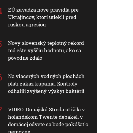
EÚ zavádza nové pravidlá pre
Ukrajincov, ktorí utiekli pred
ruskou agresiou
Nový slovenský teplotný rekord
má ešte vyššiu hodnotu, ako sa
pôvodne zdalo
Na viacerých vodných plochách
platí zákaz kúpania. Kontroly
odhalili zvýšený výskyt baktérií
VIDEO: Dunajská Streda utŕžila v
holandskom Twente debakel, v
domácej odvete sa bude pokúšať o
nemožné