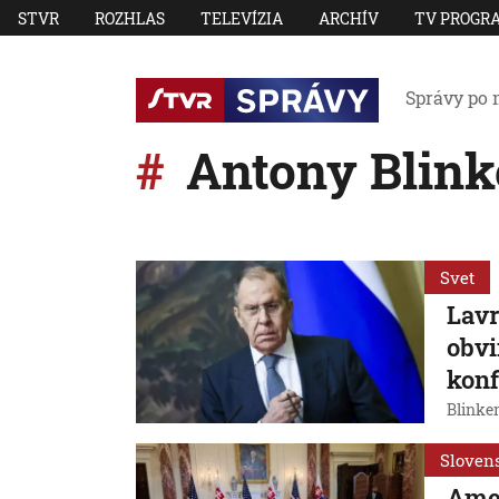
STVR
ROZHLAS
TELEVÍZIA
ARCHÍV
TV PROGR
Správy po 
Antony Blink
Svet
Lavr
obvi
konf
Blinken
Sloven
Amer