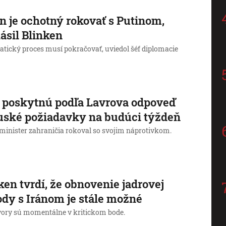
n je ochotný rokovať s Putinom,
ásil Blinken
atický proces musí pokračovať, uviedol šéf diplomacie
poskytnú podľa Lavrova odpoveď
uské požiadavky na budúci týždeň
minister zahraničia rokoval so svojim náprotivkom.
ken tvrdí, že obnovenie jadrovej
dy s Iránom je stále možné
ory sú momentálne v kritickom bode.