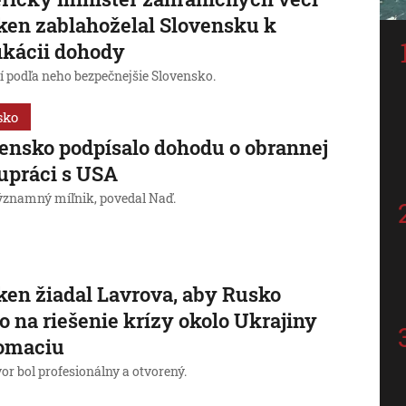
ken zablahoželal Slovensku k
fikácii dohody
í podľa neho bezpečnejšie Slovensko.
sko
ensko podpísalo dohodu o obrannej
upráci s USA
významný míľnik, povedal Naď.
ken žiadal Lavrova, aby Rusko
lo na riešenie krízy okolo Ukrajiny
lomaciu
or bol profesionálny a otvorený.