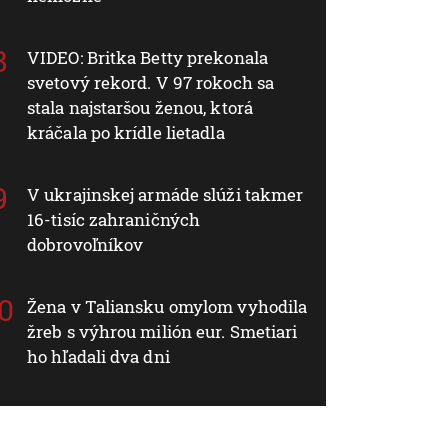
VIDEO: Britka Betty prekonala
svetový rekord. V 97 rokoch sa
stala najstaršou ženou, ktorá
kráčala po krídle lietadla
V ukrajinskej armáde slúži takmer
16-tisíc zahraničných
dobrovoľníkov
Žena v Taliansku omylom vyhodila
žreb s výhrou milión eur. Smetiari
ho hľadali dva dni