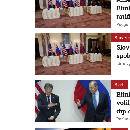
Blin
rati
Podpor
Sloven
Slov
spol
Ide o 
Svet
Blin
voli
dip
Rozhov