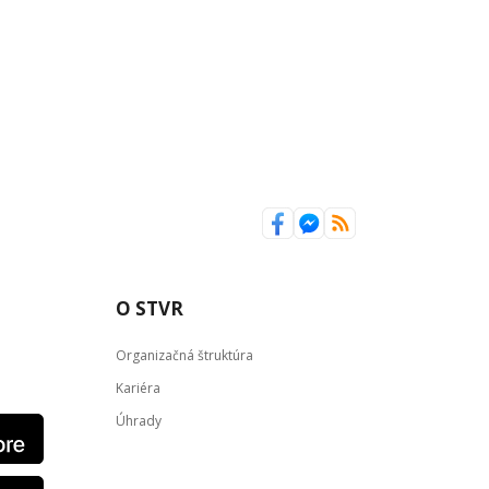
O STVR
Organizačná štruktúra
Kariéra
Úhrady