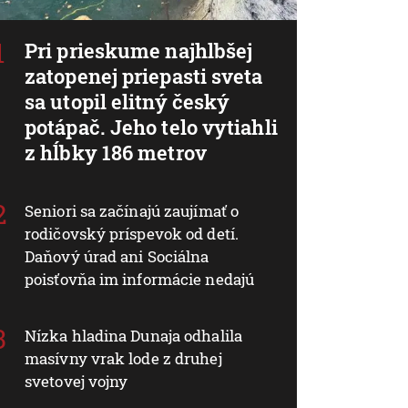
Pri prieskume najhlbšej
zatopenej priepasti sveta
sa utopil elitný český
potápač. Jeho telo vytiahli
z hĺbky 186 metrov
Seniori sa začínajú zaujímať o
rodičovský príspevok od detí.
Daňový úrad ani Sociálna
poisťovňa im informácie nedajú
Nízka hladina Dunaja odhalila
masívny vrak lode z druhej
svetovej vojny