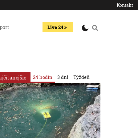
Kontakt
port
Live 24
24 hodín
3 dni
Týždeň
ajčítanejšie