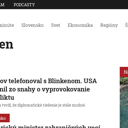
AM
PODCASTY
minúte
Slovensko
Svet
Ekonomika
Regióny
Š
en
N
ov telefonoval s Blinkenom. USA
nil zo snahy o vyprovokovanie
liktu
 tvrdí, že diplomatické riešenie je stále možné.
sko
ický minister zahraničných vecí