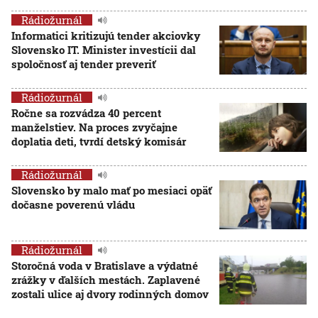
Rádiožurnál
Informatici kritizujú tender akciovky
Slovensko IT. Minister investícii dal
spoločnosť aj tender preveriť
Rádiožurnál
Ročne sa rozvádza 40 percent
manželstiev. Na proces zvyčajne
doplatia deti, tvrdí detský komisár
Rádiožurnál
Slovensko by malo mať po mesiaci opäť
dočasne poverenú vládu
Rádiožurnál
Storočná voda v Bratislave a výdatné
zrážky v ďalších mestách. Zaplavené
zostali ulice aj dvory rodinných domov