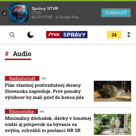
Správy STVR
ZOBRAZIŤ
STVR
BEZPLATNÉ - V Google Play
24
Audio
Rádiožurnál
Plán vlastnej protivzdušnej obrany
Slovenska napreduje. Prvé ponuky
výrobcov by mali prísť do konca júla
Ekonomika
Minimálny dôchodok, dávky v hmotnej
núdzi aj príspevok na bývanie sa
zvýšia, schválili to poslanci NR SR