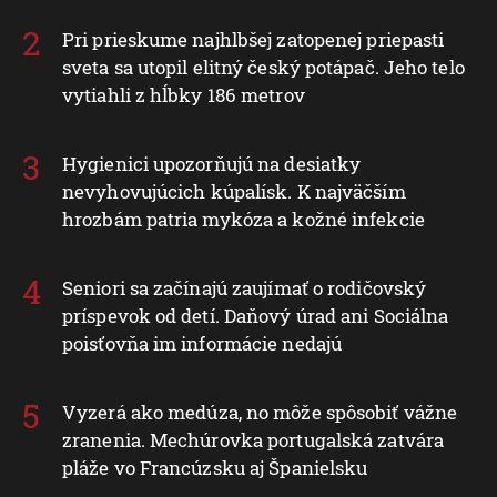
Pri prieskume najhlbšej zatopenej priepasti
sveta sa utopil elitný český potápač. Jeho telo
vytiahli z hĺbky 186 metrov
Hygienici upozorňujú na desiatky
nevyhovujúcich kúpalísk. K najväčším
hrozbám patria mykóza a kožné infekcie
Seniori sa začínajú zaujímať o rodičovský
príspevok od detí. Daňový úrad ani Sociálna
poisťovňa im informácie nedajú
Vyzerá ako medúza, no môže spôsobiť vážne
zranenia. Mechúrovka portugalská zatvára
pláže vo Francúzsku aj Španielsku