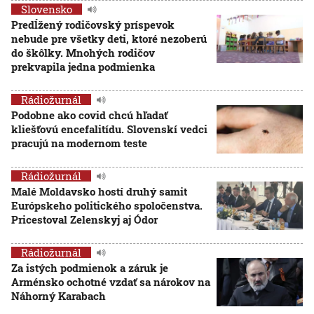
Slovensko
Predĺžený rodičovský príspevok
nebude pre všetky deti, ktoré nezoberú
do škôlky. Mnohých rodičov
prekvapila jedna podmienka
Rádiožurnál
Podobne ako covid chcú hľadať
kliešťovú encefalitídu. Slovenskí vedci
pracujú na modernom teste
Rádiožurnál
Malé Moldavsko hostí druhý samit
Európskeho politického spoločenstva.
Pricestoval Zelenskyj aj Ódor
Rádiožurnál
Za istých podmienok a záruk je
Arménsko ochotné vzdať sa nárokov na
Náhorný Karabach