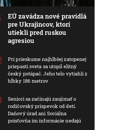
EÚ zavádza nové pravidlá
pre Ukrajincov, ktorí
utiekli pred ruskou
agresiou
Pri prieskume najhlbšej zatopenej
priepasti sveta sa utopil elitný
český potápač. Jeho telo vytiahli z
hĺbky 186 metrov
Seniori sa začínajú zaujímať o
rodičovský príspevok od detí.
Daňový úrad ani Sociálna
poisťovňa im informácie nedajú