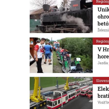
Región
Unik
ohro
betó
Železn
Región
V Hr
hor
Jazdia
Sloven
Elek
brat
Voziť 