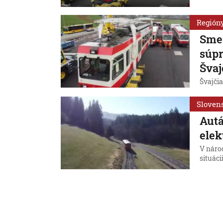
Región
Smer
súpr
Švaj
Švajčia
Sloven
Autá
elek
V náro
situácii