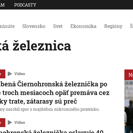
AM
PODCASTY
minúte
Slovensko
Svet
Ekonomika
Regióny
Š
á železnica
y
Video
N
bená Čiernohronská železnička po
 troch mesiacoch opäť premáva cez
ky trate, zátarasy sú preč
my narobil spor s majiteľom súkromného pozemku.
y
Video
nohronská železnička oslavuje 40