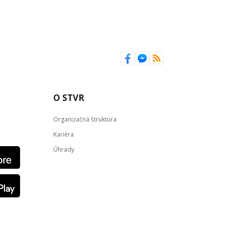
O STVR
Organizačná štruktúra
Kariéra
Úhrady