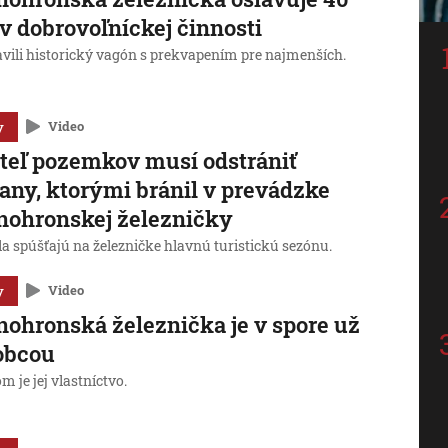
v dobrovoľníckej činnosti
avili historický vagón s prekvapením pre najmenších.
y
Video
teľ pozemkov musí odstrániť
any, ktorými bránil v prevádzke
nohronskej železničky
úla spúšťajú na železničke hlavnú turistickú sezónu.
y
Video
nohronská železnička je v spore už
 obcou
 je jej vlastníctvo.