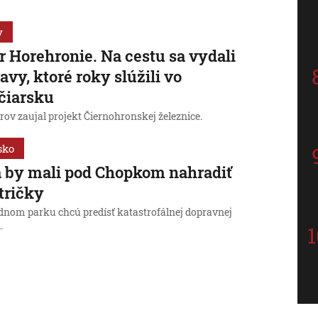
y
 Horehronie. Na cestu sa vydali
avy, ktoré roky slúžili vo
čiarsku
rov zaujal projekt Čiernohronskej železnice.
sko
 by mali pod Chopkom nahradiť
tričky
dnom parku chcú predísť katastrofálnej dopravnej
.