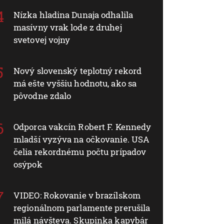
Nízka hladina Dunaja odhalila
masívny vrak lode z druhej
svetovej vojny
Nový slovenský teplotný rekord
má ešte vyššiu hodnotu, ako sa
pôvodne zdalo
Odporca vakcín Robert F. Kennedy
mladší vyzýva na očkovanie. USA
čelia rekordnému počtu prípadov
osýpok
VIDEO: Rokovanie v brazílskom
regionálnom parlamente prerušila
milá návšteva. Skupinka kapybár