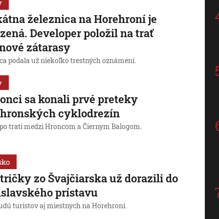
y
átna železnica na Horehroní je
zená. Developer položil na trať
nové zátarasy
ica podala už niekoľko trestných oznámení.
y
onci sa konali prvé preteky
ehronských cyklodrezín
 po trati medzi Hroncom a Čiernym Balogom.
sko
tričky zo Švajčiarska už dorazili do
islavského prístavu
budú turistov aj miestnych na Horehroní.