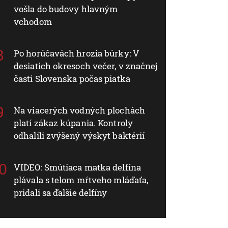
vošla do budovy hlavným
vchodom
Po horúčavách hrozia búrky: V
desiatich okresoch večer, v značnej
časti Slovenska počas piatka
Na viacerých vodných plochách
platí zákaz kúpania. Kontroly
odhalili zvýšený výskyt baktérií
VIDEO: Smútiaca matka delfína
plávala s telom mŕtveho mláďaťa,
pridali sa ďalšie delfíny