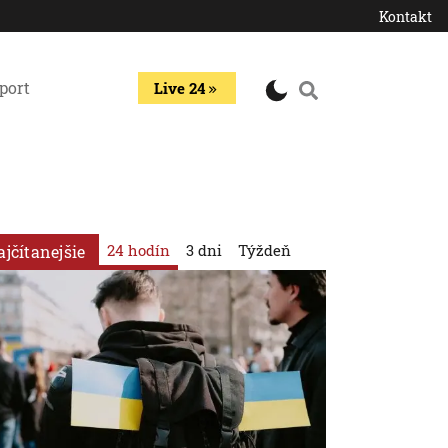
Kontakt
port
Live 24
24 hodín
3 dni
Týždeň
ajčítanejšie