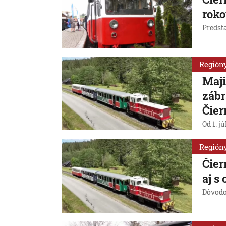
roko
Predst
Región
Maji
zábr
Čier
Od 1. j
Región
Čier
aj s
Dôvodom