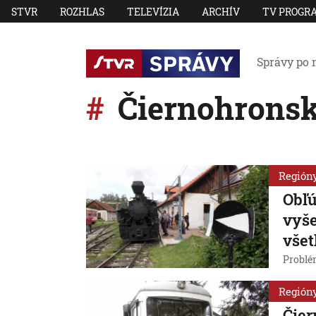
STVR
ROZHLAS
TELEVÍZIA
ARCHÍV
TV PROGR
Správy po 
Čiernohronsk
Región
Obľú
vyše
všet
Problé
Región
Čier