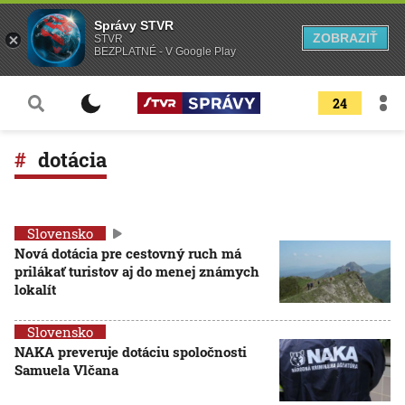
Správy STVR
ZOBRAZIŤ
STVR
BEZPLATNÉ - V Google Play
24
dotácia
Slovensko
Nová dotácia pre cestovný ruch má
prilákať turistov aj do menej známych
lokalít
Slovensko
NAKA preveruje dotáciu spoločnosti
Samuela Vlčana