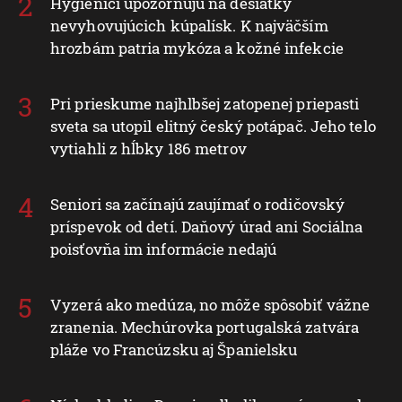
Hygienici upozorňujú na desiatky
nevyhovujúcich kúpalísk. K najväčším
hrozbám patria mykóza a kožné infekcie
Pri prieskume najhlbšej zatopenej priepasti
sveta sa utopil elitný český potápač. Jeho telo
vytiahli z hĺbky 186 metrov
Seniori sa začínajú zaujímať o rodičovský
príspevok od detí. Daňový úrad ani Sociálna
poisťovňa im informácie nedajú
Vyzerá ako medúza, no môže spôsobiť vážne
zranenia. Mechúrovka portugalská zatvára
pláže vo Francúzsku aj Španielsku