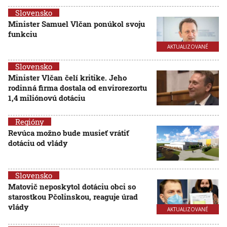
Slovensko
Minister Samuel Vlčan ponúkol svoju
funkciu
AKTUALIZOVANÉ
Slovensko
Minister Vlčan čelí kritike. Jeho
rodinná firma dostala od envirorezortu
1,4 miliónovú dotáciu
Regióny
Revúca možno bude musieť vrátiť
dotáciu od vlády
Slovensko
Matovič neposkytol dotáciu obci so
starostkou Pčolinskou, reaguje úrad
vlády
AKTUALIZOVANÉ