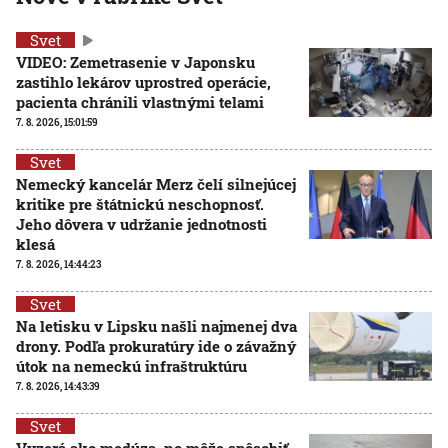
Svet
VIDEO: Zemetrasenie v Japonsku
zastihlo lekárov uprostred operácie,
pacienta chránili vlastnými telami
7. 8. 2026, 15:01:59
Svet
Nemecký kancelár Merz čelí silnejúcej
kritike pre štátnickú neschopnosť.
Jeho dôvera v udržanie jednotnosti
klesá
7. 8. 2026, 14:44:23
Svet
Na letisku v Lipsku našli najmenej dva
drony. Podľa prokuratúry ide o závažný
útok na nemeckú infraštruktúru
7. 8. 2026, 14:43:39
Svet