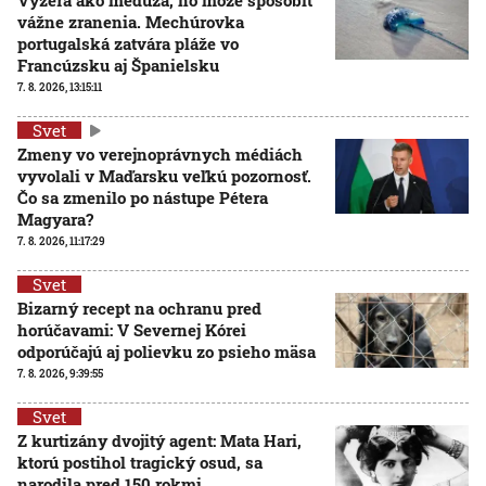
Vyzerá ako medúza, no môže spôsobiť
vážne zranenia. Mechúrovka
portugalská zatvára pláže vo
Francúzsku aj Španielsku
7. 8. 2026, 13:15:11
Svet
Zmeny vo verejnoprávnych médiách
vyvolali v Maďarsku veľkú pozornosť.
Čo sa zmenilo po nástupe Pétera
Magyara?
7. 8. 2026, 11:17:29
Svet
Bizarný recept na ochranu pred
horúčavami: V Severnej Kórei
odporúčajú aj polievku zo psieho mäsa
7. 8. 2026, 9:39:55
Svet
Z kurtizány dvojitý agent: Mata Hari,
ktorú postihol tragický osud, sa
narodila pred 150 rokmi