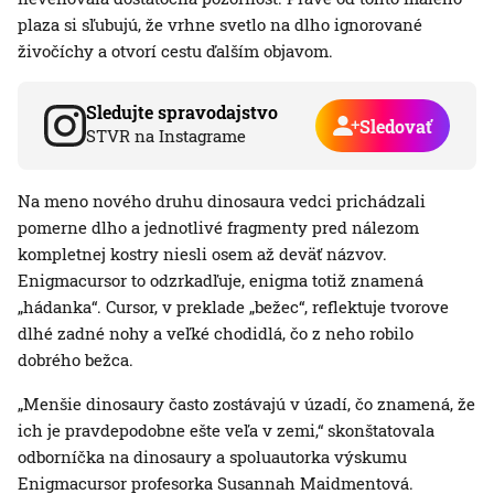
plaza si sľubujú, že vrhne svetlo na dlho ignorované
živočíchy a otvorí cestu ďalším objavom.
Sledujte spravodajstvo
Sledovať
STVR na Instagrame
Na meno nového druhu dinosaura vedci prichádzali
pomerne dlho a jednotlivé fragmenty pred nálezom
kompletnej kostry niesli osem až deväť názvov.
Enigmacursor to odzrkadľuje, enigma totiž znamená
„hádanka“. Cursor, v preklade „bežec“, reflektuje tvorove
dlhé zadné nohy a veľké chodidlá, čo z neho robilo
dobrého bežca.
„Menšie dinosaury často zostávajú v úzadí, čo znamená, že
ich je pravdepodobne ešte veľa v zemi,“ skonštatovala
odborníčka na dinosaury a spoluautorka výskumu
Enigmacursor profesorka Susannah Maidmentová.