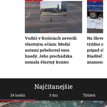
Vodiči v Košiciach neverili
Na Sloven
vlastným očiam: Medzi
týždne ne
autami pobehoval emu
prípad sli
hnedý. Jeho prechádzka
Riaditeľ Š
nemala šťastný koniec
znamená
Najčítanejšie
24 hodín
3 dni
Týždeň