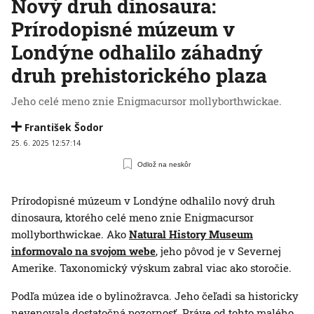
Nový druh dinosaura:
Prírodopisné múzeum v
Londýne odhalilo záhadný
druh prehistorického plaza
Jeho celé meno znie Enigmacursor mollyborthwickae.
František Šodor
25. 6. 2025 12:57:14
Odlož na neskôr
Prírodopisné múzeum v Londýne odhalilo nový druh
dinosaura, ktorého celé meno znie Enigmacursor
mollyborthwickae. Ako
Natural History Museum
informovalo na svojom webe
, jeho pôvod je v Severnej
Amerike. Taxonomický výskum zabral viac ako storočie.
Podľa múzea ide o bylinožravca. Jeho čeľadi sa historicky
nevenovala dostatočná pozornosť. Práve od tohto malého