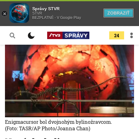
Správy STVR
ZOBRAZIŤ
STVR
BEZPLATNÉ - V Google Play
24
Enigmacursor bol dvojnohým bylinožravcom.
(Foto: TASR/AP Photo/Joanna Chan)