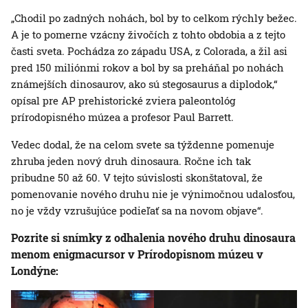
„Chodil po zadných nohách, bol by to celkom rýchly bežec.
A je to pomerne vzácny živočích z tohto obdobia a z tejto
časti sveta. Pochádza zo západu USA, z Colorada, a žil asi
pred 150 miliónmi rokov a bol by sa preháňal po nohách
známejších dinosaurov, ako sú stegosaurus a diplodok,“
opísal pre AP prehistorické zviera paleontológ
prírodopisného múzea a profesor Paul Barrett.
Vedec dodal, že na celom svete sa týždenne pomenuje
zhruba jeden nový druh dinosaura. Ročne ich tak
pribudne 50 až 60. V tejto súvislosti skonštatoval, že
pomenovanie nového druhu nie je výnimočnou udalosťou,
no je vždy vzrušujúce podieľať sa na novom objave“.
Pozrite si snímky z odhalenia nového druhu dinosaura
menom enigmacursor v Prírodopisnom múzeu v
Londýne: