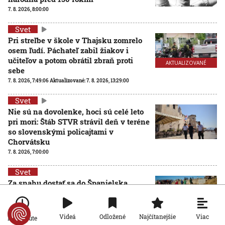
7. 8. 2026, 8:00:00
Svet
Pri streľbe v škole v Thajsku zomrelo
osem ľudí. Páchateľ zabil žiakov i
učiteľov a potom obrátil zbraň proti
AKTUALIZOVANÉ
sebe
7. 8. 2026, 7:49:06
Aktualizované:
7. 8. 2026, 13:29:00
Svet
Nie sú na dovolenke, hoci sú celé leto
pri mori: Štáb STVR strávil deň v teréne
so slovenskými policajtami v
Chorvátsku
7. 8. 2026, 7:00:00
Svet
Za snahu dostať sa do Španielska
zaplatili životom: Starosta Ceuty
oznámil tragickú bilanciu migračnej
krízy
Viac
Videá
Odložené
Najčítanejšie
Po minúte
6. 8. 2026, 16:16:47