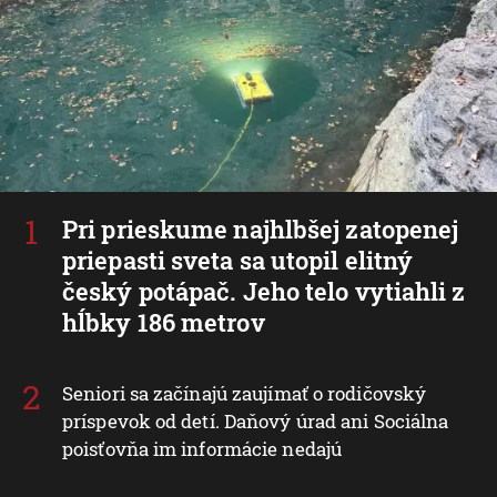
Pri prieskume najhlbšej zatopenej
priepasti sveta sa utopil elitný
český potápač. Jeho telo vytiahli z
hĺbky 186 metrov
Seniori sa začínajú zaujímať o rodičovský
príspevok od detí. Daňový úrad ani Sociálna
poisťovňa im informácie nedajú