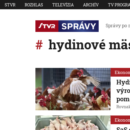
STVR
ROZHLAS
TELEVÍZIA
ARCHÍV
TV PROGR
Správy po 
hydinové mä
Ekono
Hydi
výro
pom
Rovnak
Ekono
SaS 