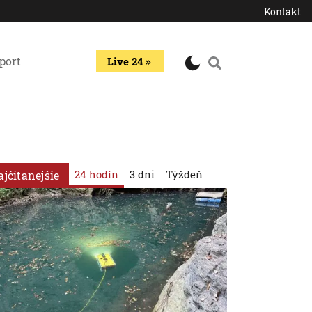
Kontakt
port
Live 24
24 hodín
3 dni
Týždeň
ajčítanejšie