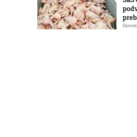
pod
preb
Zárove