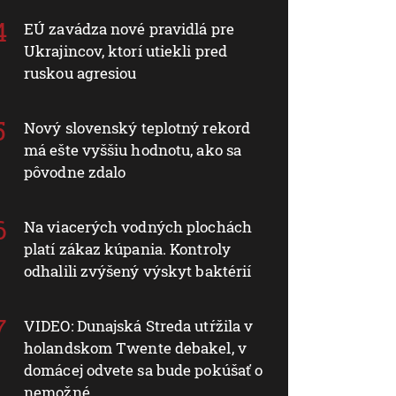
EÚ zavádza nové pravidlá pre
Ukrajincov, ktorí utiekli pred
ruskou agresiou
Nový slovenský teplotný rekord
má ešte vyššiu hodnotu, ako sa
pôvodne zdalo
Na viacerých vodných plochách
platí zákaz kúpania. Kontroly
odhalili zvýšený výskyt baktérií
VIDEO: Dunajská Streda utŕžila v
holandskom Twente debakel, v
domácej odvete sa bude pokúšať o
nemožné