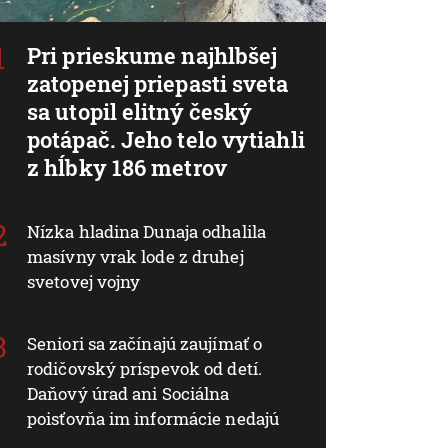
Pri prieskume najhlbšej
zatopenej priepasti sveta
sa utopil elitný český
potápač. Jeho telo vytiahli
z hĺbky 186 metrov
Nízka hladina Dunaja odhalila
masívny vrak lode z druhej
svetovej vojny
Seniori sa začínajú zaujímať o
rodičovský príspevok od detí.
Daňový úrad ani Sociálna
poisťovňa im informácie nedajú