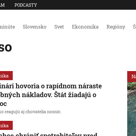
AM
PODCASTY
minúte
Slovensko
Svet
Ekonomika
Regióny
Š
so
mika
N
nári hovoria o rapídnom náraste
bných nákladov. Štát žiadajú o
oc
o reagujú aj chovatelia nosníc.
mika
chce chrániť spotrebiteľov pred