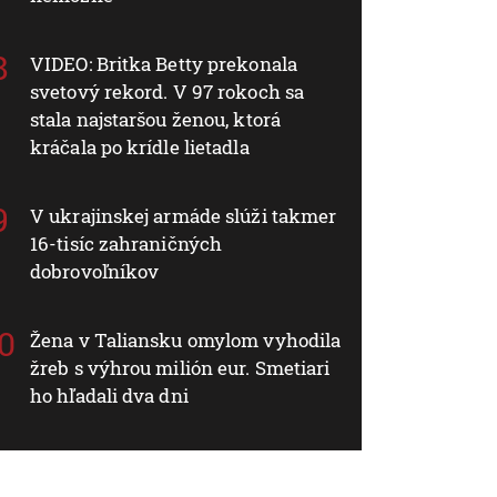
VIDEO: Britka Betty prekonala
svetový rekord. V 97 rokoch sa
stala najstaršou ženou, ktorá
kráčala po krídle lietadla
V ukrajinskej armáde slúži takmer
16-tisíc zahraničných
dobrovoľníkov
Žena v Taliansku omylom vyhodila
žreb s výhrou milión eur. Smetiari
ho hľadali dva dni