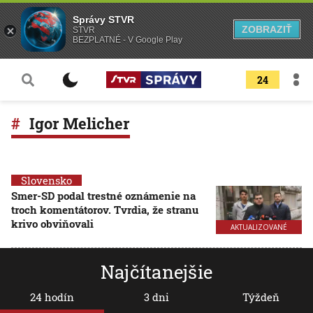
Správy STVR
ZOBRAZIŤ
STVR
BEZPLATNÉ - V Google Play
24
Igor Melicher
Slovensko
Smer-SD podal trestné oznámenie na
troch komentátorov. Tvrdia, že stranu
krivo obviňovali
AKTUALIZOVANÉ
Najčítanejšie
24 hodín
3 dni
Týždeň