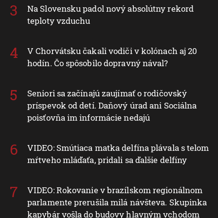
Na Slovensku padol nový absolútny rekord
teploty vzduchu
V Chorvátsku čakali vodiči v kolónach aj 20
hodín. Čo spôsobilo dopravný nával?
Seniori sa začínajú zaujímať o rodičovský
príspevok od detí. Daňový úrad ani Sociálna
poisťovňa im informácie nedajú
VIDEO: Smútiaca matka delfína plávala s telom
mŕtveho mláďaťa, pridali sa ďalšie delfíny
VIDEO: Rokovanie v brazílskom regionálnom
parlamente prerušila milá návšteva. Skupinka
kapybár vošla do budovy hlavným vchodom