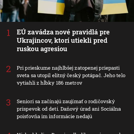
EÚ zavádza nové pravidlá pre
Ukrajincov, ktorí utiekli pred
ruskou agresiou
Pri prieskume najhlbšej zatopenej priepasti
sveta sa utopil elitný český potápač. Jeho telo
vytiahli z hĺbky 186 metrov
Seniori sa začínajú zaujímať o rodičovský
príspevok od detí. Daňový úrad ani Sociálna
poisťovňa im informácie nedajú