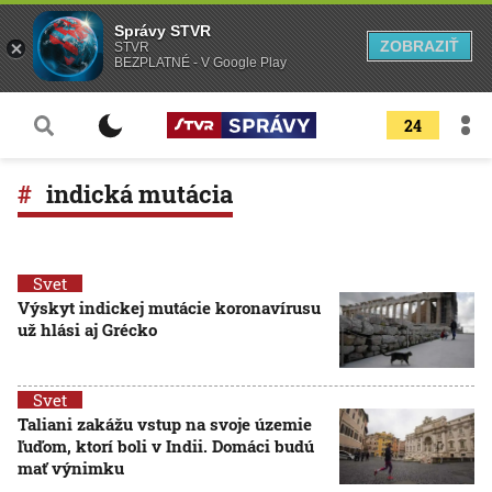
Správy STVR
ZOBRAZIŤ
STVR
BEZPLATNÉ - V Google Play
24
indická mutácia
Svet
Výskyt indickej mutácie koronavírusu
už hlási aj Grécko
Svet
Taliani zakážu vstup na svoje územie
ľuďom, ktorí boli v Indii. Domáci budú
mať výnimku