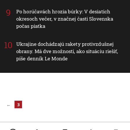
Po horúčavách hrozia búrky: V desiatich
okresoch večer, v značnej časti Slovenska
počas piatka
Ukrajine dochádzajú rakety protivzdušnej
obrany. Má dve možnosti, ako situáciu riešiť,
píše denník Le Monde
←
3