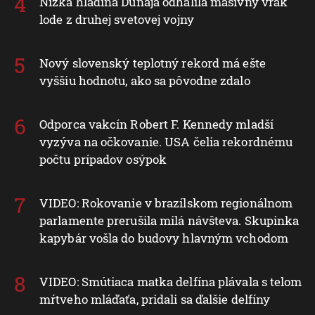
Nízka hladina Dunaja odhalila masívny vrak
lode z druhej svetovej vojny
Nový slovenský teplotný rekord má ešte
vyššiu hodnotu, ako sa pôvodne zdalo
Odporca vakcín Robert F. Kennedy mladší
vyzýva na očkovanie. USA čelia rekordnému
počtu prípadov osýpok
VIDEO: Rokovanie v brazílskom regionálnom
parlamente prerušila milá návšteva. Skupinka
kapybár vošla do budovy hlavným vchodom
VIDEO: Smútiaca matka delfína plávala s telom
mŕtveho mláďaťa, pridali sa ďalšie delfíny