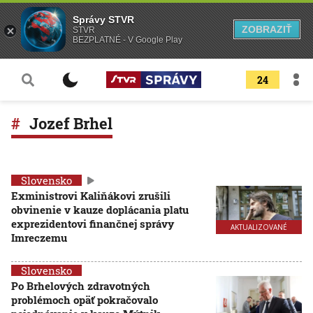
Správy STVR
ZOBRAZIŤ
STVR
BEZPLATNÉ - V Google Play
24
Jozef Brhel
Slovensko
Exministrovi Kaliňákovi zrušili
obvinenie v kauze doplácania platu
exprezidentovi finančnej správy
AKTUALIZOVANÉ
Imreczemu
Slovensko
Po Brhelových zdravotných
problémoch opäť pokračovalo