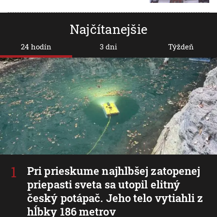
Najčítanejšie
24 hodín
3 dni
Týždeň
Pri prieskume najhlbšej zatopenej
priepasti sveta sa utopil elitný
český potápač. Jeho telo vytiahli z
hĺbky 186 metrov