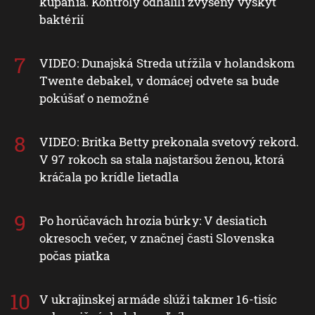
kúpania. Kontroly odhalili zvýšený výskyt
baktérií
VIDEO: Dunajská Streda utŕžila v holandskom
Twente debakel, v domácej odvete sa bude
pokúšať o nemožné
VIDEO: Britka Betty prekonala svetový rekord.
V 97 rokoch sa stala najstaršou ženou, ktorá
kráčala po krídle lietadla
Po horúčavách hrozia búrky: V desiatich
okresoch večer, v značnej časti Slovenska
počas piatka
V ukrajinskej armáde slúži takmer 16-tisíc