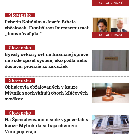
AKTUALIZOVANÉ
Slovensko
Roberta Kaliňáka a Jozefa Brhela
obžalovali. Františkovi Imreczemu mali
„dorovnávať plat“
AKTUALIZOVANÉ
Slovensko
Bývalý sekčný šéf na finančnej správe
na súde opísal systém, ako podľa neho
dostával provízie zo zákaziek
Slovensko
Obhajcovia obžalovaných v kauze
Mýtnik spochybňujú oboch kľúčových
svedkov
Slovensko
Na Špecializovanom súde vypovedali v
kauze Mýtnik ďalší traja obvinení.
Vinu popierajú