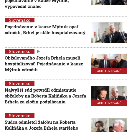
pojednávanie v kauze Mýtnik,
vypovedal znalec
Slovensko
Pojednávanie v kauze Mýtnik opäť
odročili, Brhel je stále hospitalizovaný
Slovensko
Obžalovaného Jozefa Brhela museli
hospitalizovať. Pojednávanie v kauze
Mýtnik odročili
AKTUALIZOVANÉ
Slovensko
Najvyšší súd potvrdil odmietnutie
obžaloby na Roberta Kaliňáka a Jozefa
Brhela za zločin podplácania
AKTUALIZOVANÉ
Slovensko
Sudca odmietol žalobu na Roberta
Kaliňáka a Jozefa Brhela staršieho