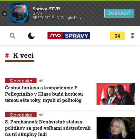
Správy STVR
ZOBRAZIŤ
STVR
BEZPLATNÉ - V Google Play
24
K veci
Slovensko
Čestná funkcia a kompetencie P.
Pellegriniho v Hlase budú horúcou
témou ešte roky, myslí si politológ
Slovensko
S. Porubänová: Nenávistné statusy
politikov sa pred voľbami sústreďovali
na tri skupiny ľudí