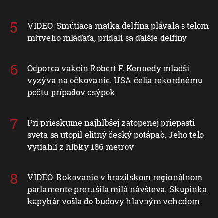
VIDEO: Smútiaca matka delfína plávala s telom
mŕtveho mláďaťa, pridali sa ďalšie delfíny
Odporca vakcín Robert F. Kennedy mladší
vyzýva na očkovanie. USA čelia rekordnému
počtu prípadov osýpok
Pri prieskume najhlbšej zatopenej priepasti
sveta sa utopil elitný český potápač. Jeho telo
vytiahli z hĺbky 186 metrov
VIDEO: Rokovanie v brazílskom regionálnom
parlamente prerušila milá návšteva. Skupinka
kapybár vošla do budovy hlavným vchodom