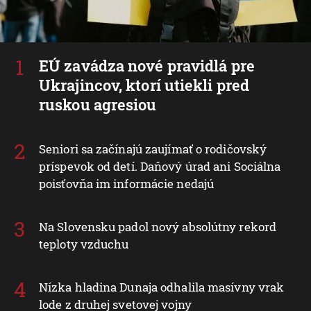
EÚ zavádza nové pravidlá pre
Ukrajincov, ktorí utiekli pred
ruskou agresiou
Seniori sa začínajú zaujímať o rodičovský
príspevok od detí. Daňový úrad ani Sociálna
poisťovňa im informácie nedajú
Na Slovensku padol nový absolútny rekord
teploty vzduchu
Nízka hladina Dunaja odhalila masívny vrak
lode z druhej svetovej vojny