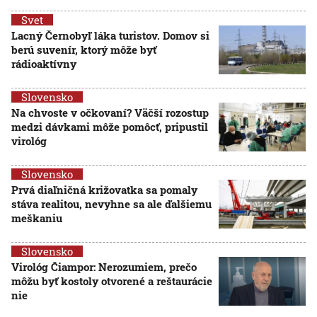
Svet
Lacný Černobyľ láka turistov. Domov si
berú suvenír, ktorý môže byť
rádioaktívny
Slovensko
Na chvoste v očkovaní? Väčší rozostup
medzi dávkami môže pomôcť, pripustil
virológ
Slovensko
Prvá diaľničná križovatka sa pomaly
stáva realitou, nevyhne sa ale ďalšiemu
meškaniu
Slovensko
Virológ Čiampor: Nerozumiem, prečo
môžu byť kostoly otvorené a reštaurácie
nie