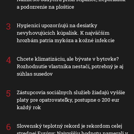
a podozrenie na ploštice
Hygienici upozorňujú na desiatky
nevyhovujúcich kúpalísk. K najväčším
hrozbám patria mykóza a kožné infekcie
Chcete klimatizáciu, ale bývate v bytovke?
Rozhodnutie vlastníka nestačí, potrebný je aj
súhlas susedov
Zástupcovia sociálnych služieb žiadajú vyššie
platy pre opatrovateľky, postupne o 200 eur
každý rok
Slovenský teplotný rekord je rekordom celej
strednej Európy: Najvyššiu hodnotu namerali v