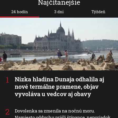
Najčítanejšie
24 hodín
3 dni
Týždeň
Nízka hladina Dunaja odhalila aj
nové termálne pramene, objav
vyvoláva u vedcov aj obavy
Dovolenka sa zmenila na nočnú moru.
Namiesto oddychu prišli štípance, neporiadok