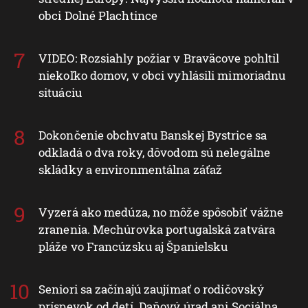
obci Dolné Plachtince
VIDEO: Rozsiahly požiar v Braväcove pohltil
niekoľko domov, v obci vyhlásili mimoriadnu
situáciu
Dokončenie obchvatu Banskej Bystrice sa
odkladá o dva roky, dôvodom sú nelegálne
skládky a environmentálna záťaž
Vyzerá ako medúza, no môže spôsobiť vážne
zranenia. Mechúrovka portugalská zatvára
pláže vo Francúzsku aj Španielsku
Seniori sa začínajú zaujímať o rodičovský
príspevok od detí. Daňový úrad ani Sociálna