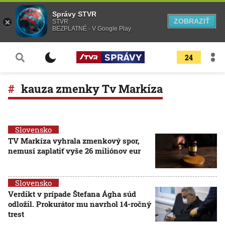
Správy STVR
ZOBRAZIŤ
STVR
BEZPLATNÉ - V Google Play
24
kauza zmenky Tv Markíza
Slovensko
TV Markíza vyhrala zmenkový spor,
nemusí zaplatiť vyše 26 miliónov eur
Slovensko
Verdikt v prípade Štefana Ágha súd
odložil. Prokurátor mu navrhol 14-ročný
trest