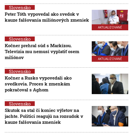
Slovensko
Peter Tóth vypovedal ako svedok v
kauze falšovania miliónových zmeniek
AKTUALIZOVANÉ
Slovensko
Kočner prehral súd s Markízou.
Televízia mu nemusí vyplatiť osem
miliónov
AKTUALIZOVANÉ
Slovensko
Kočner a Rusko vypovedali ako
svedkovia. Proces k zmenkám
pokračoval s Aghom
Slovensko
Skutok sa stal či koniec výletov na
jachte. Politici reagujú na rozsudok v
kauze falšovania zmeniek