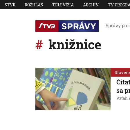
STVR
ROZHLAS
TELEVÍZIA
ARCHÍV
TV PROGR
Správy po 
knižnice
Sloven
Čita
sa p
Vzťah k