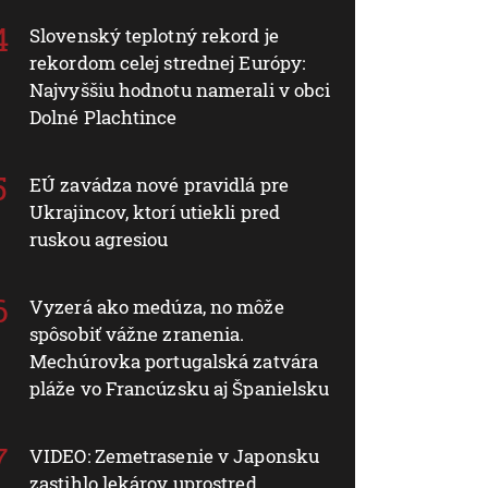
Slovenský teplotný rekord je
rekordom celej strednej Európy:
Najvyššiu hodnotu namerali v obci
Dolné Plachtince
EÚ zavádza nové pravidlá pre
Ukrajincov, ktorí utiekli pred
ruskou agresiou
Vyzerá ako medúza, no môže
spôsobiť vážne zranenia.
Mechúrovka portugalská zatvára
pláže vo Francúzsku aj Španielsku
VIDEO: Zemetrasenie v Japonsku
zastihlo lekárov uprostred