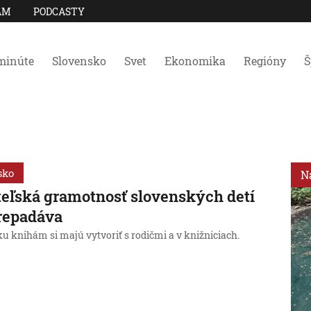
AM
PODCASTY
minúte
Slovensko
Svet
Ekonomika
Regióny
Š
sko
N
teľská gramotnosť slovenských detí
repadáva
u knihám si majú vytvoriť s rodičmi a v knižniciach.