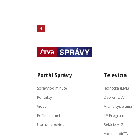
1
Portál Správy
Televízia
Správy po minúte
Jednotka (LIVE)
Kontakty
Dvojka (LIVE)
Videá
Archív vysielania
Pošlite námet
TV Program
Upraviť cookies
Relácie A–Z
Ako naladiť TV