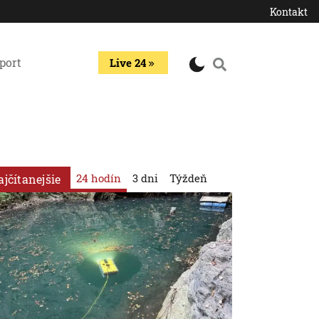
Kontakt
port
Live 24
24 hodín
3 dni
Týždeň
ajčítanejšie