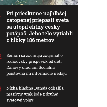
Pri prieskume najhlbšej
zatopenej priepasti sveta
sa utopil elitný český
potápač. Jeho telo vytiahli
z hĺbky 186 metrov
Seniori sa začínajú zaujímať o
rodičovský príspevok od detí.
Daňový úrad ani Sociálna
poisťovňa im informácie nedajú
Nízka hladina Dunaja odhalila
masívny vrak lode z druhej
svetovej vojny