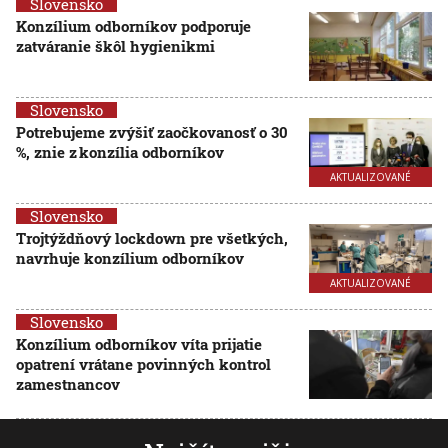
Slovensko
Konzílium odborníkov podporuje
zatváranie škôl hygienikmi
Slovensko
Potrebujeme zvýšiť zaočkovanosť o 30
%, znie z konzília odborníkov
AKTUALIZOVANÉ
Slovensko
Trojtýždňový lockdown pre všetkých,
navrhuje konzílium odborníkov
AKTUALIZOVANÉ
Slovensko
Konzílium odborníkov víta prijatie
opatrení vrátane povinných kontrol
zamestnancov