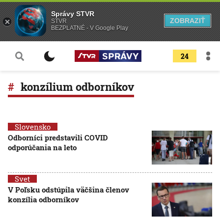
Správy STVR
ZOBRAZIŤ
STVR
BEZPLATNÉ - V Google Play
24
konzílium odborníkov
Slovensko
Odborníci predstavili COVID
odporúčania na leto
Svet
V Poľsku odstúpila väčšina členov
konzília odborníkov