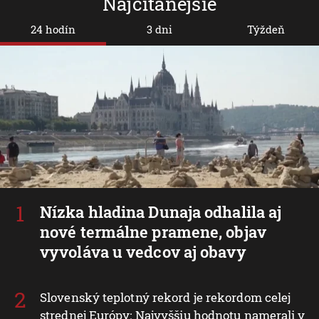
Najčítanejšie
24 hodín
3 dni
Týždeň
Nízka hladina Dunaja odhalila aj
nové termálne pramene, objav
vyvoláva u vedcov aj obavy
Slovenský teplotný rekord je rekordom celej
strednej Európy: Najvyššiu hodnotu namerali v