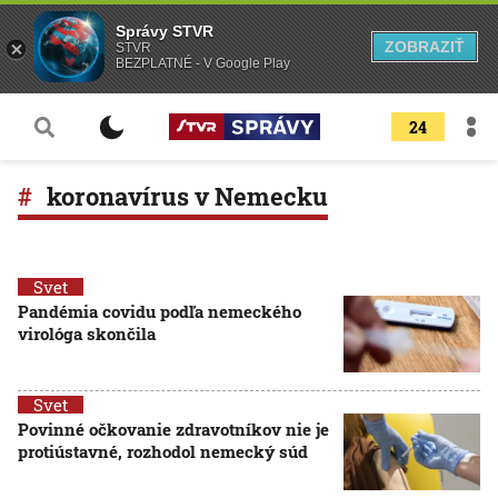
Správy STVR
ZOBRAZIŤ
STVR
BEZPLATNÉ - V Google Play
24
koronavírus v Nemecku
Svet
Pandémia covidu podľa nemeckého
virológa skončila
Svet
Povinné očkovanie zdravotníkov nie je
protiústavné, rozhodol nemecký súd