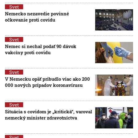
Svet
Nemecko nezavedie povinné
očkovanie proti covidu
Svet
Nemec si nechal podať 90 dávok
vakcíny proti covidu
Svet
V Nemecku opäť pribudlo viac ako 200
000 nových prípadov koronavírusu
Svet
Situácia s covidom je „kritická“, varoval
nemecký minister zdravotníctva
Svet