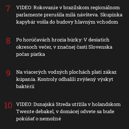
VIDEO: Rokovanie v brazílskom regionálnom
parlamente prerušila milá návšteva. Skupinka
kapybár vošla do budovy hlavným vchodom
Po horúčavách hrozia búrky: V desiatich
okresoch večer, v značnej časti Slovenska
počas piatka
Na viacerých vodných plochách platí zákaz
kúpania. Kontroly odhalili zvýšený výskyt
baktérií
VIDEO: Dunajská Streda utŕžila v holandskom
Twente debakel, v domácej odvete sa bude
pokúšať o nemožné