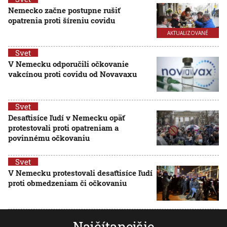
Nemecko začne postupne rušiť
opatrenia proti šíreniu covidu
AKTUALIZOVANÉ
Svet
V Nemecku odporučili očkovanie
vakcínou proti covidu od Novavaxu
Svet
Desaťtisíce ľudí v Nemecku opäť
protestovali proti opatreniam a
povinnému očkovaniu
Svet
V Nemecku protestovali desaťtisíce ľudí
proti obmedzeniam či očkovaniu
Najčítanejšie