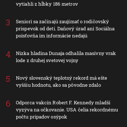
vytiahli z hĺbky 186 metrov
Seniori sa začínajú zaujímať o rodičovský
príspevok od detí. Daňový úrad ani Sociálna
poisťovňa im informácie nedajú
Nízka hladina Dunaja odhalila masívny vrak
lode z druhej svetovej vojny
Nový slovenský teplotný rekord má ešte
vyššiu hodnotu, ako sa pôvodne zdalo
Odporca vakcín Robert F. Kennedy mladší
vyzýva na očkovanie. USA čelia rekordnému
počtu prípadov osýpok