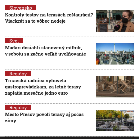
Slovensko
Kontroly testov na terasách reštaurácií?
Viackrát sa to vôbec nedeje
Svet
Maďari dosiahli stanovený míľnik,
v sobotu sa začne veľké uvoľňovanie
Regióny
Trnavská radnica vyhovela
gastroprevádzkam, za letné terasy
zaplatia mesačne jedno euro
Regióny
Mesto Prešov povolí terasy aj počas
zimy