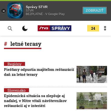
Správy STVR
ZOBRAZIŤ
STVR
BEZPLATNÉ - V Google Play
24
letné terasy
Regióny
Piešťany odpustia majiteľom reštaurácií
daň za letné terasy
Slovensko
Epidemická situácia sa zlepšuje aj
naďalej, v Nitre vítali návštevníkov
reštaurácií aj v interiéri