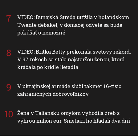
VIDEO: Dunajská Streda utŕžila v holandskom
Twente debakel, v domácej odvete sa bude
pokúšať o nemožné
VIDEO: Britka Betty prekonala svetový rekord.
V 97 rokoch sa stala najstaršou ženou, ktorá
kráčala po krídle lietadla
V ukrajinskej armáde slúži takmer 16-tisíc
zahraničných dobrovoľníkov
Žena v Taliansku omylom vyhodila žreb s
výhrou milión eur. Smetiari ho hľadali dva dni