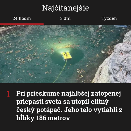
Najčítanejšie
24 hodín
3 dni
Týždeň
Pri prieskume najhlbšej zatopenej
priepasti sveta sa utopil elitný
český potápač. Jeho telo vytiahli z
hĺbky 186 metrov