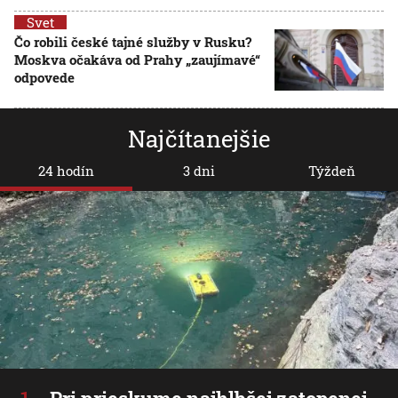
Svet
Čo robili české tajné služby v Rusku?
Moskva očakáva od Prahy „zaujímavé“
odpovede
Najčítanejšie
24 hodín
3 dni
Týždeň