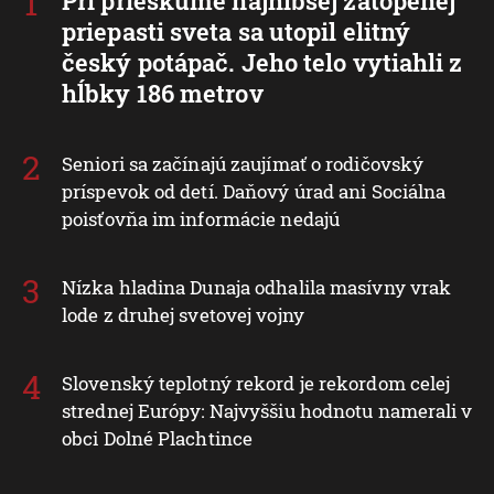
Pri prieskume najhlbšej zatopenej
priepasti sveta sa utopil elitný
český potápač. Jeho telo vytiahli z
hĺbky 186 metrov
Seniori sa začínajú zaujímať o rodičovský
príspevok od detí. Daňový úrad ani Sociálna
poisťovňa im informácie nedajú
Nízka hladina Dunaja odhalila masívny vrak
lode z druhej svetovej vojny
Slovenský teplotný rekord je rekordom celej
strednej Európy: Najvyššiu hodnotu namerali v
obci Dolné Plachtince