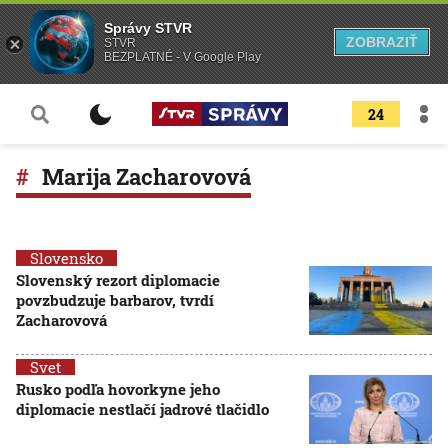
Správy STVR
ZOBRAZIŤ
STVR
BEZPLATNÉ - V Google Play
24
Marija Zacharovová
Slovensko
Slovenský rezort diplomacie
povzbudzuje barbarov, tvrdí
Zacharovová
Svet
Rusko podľa hovorkyne jeho
diplomacie nestlačí jadrové tlačidlo