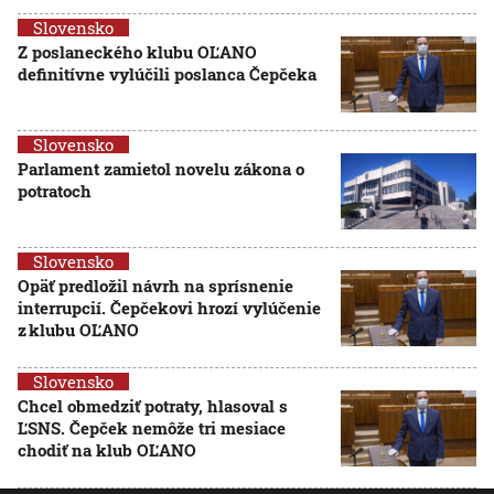
Slovensko
Z poslaneckého klubu OĽANO
definitívne vylúčili poslanca Čepčeka
Slovensko
Parlament zamietol novelu zákona o
potratoch
Slovensko
Opäť predložil návrh na sprísnenie
interrupcií. Čepčekovi hrozí vylúčenie
z klubu OĽANO
Slovensko
Chcel obmedziť potraty, hlasoval s
ĽSNS. Čepček nemôže tri mesiace
chodiť na klub OĽANO