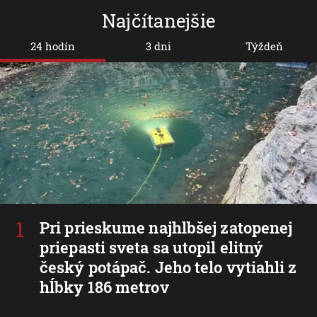
Najčítanejšie
24 hodín
3 dni
Týždeň
Pri prieskume najhlbšej zatopenej
priepasti sveta sa utopil elitný
český potápač. Jeho telo vytiahli z
hĺbky 186 metrov