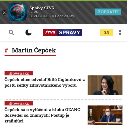
Správy STVR
ZOBRAZIŤ
STVR
BEZPLATNÉ - V Google Play
24
Martin Čepček
Slovensko
Čepček chce odvolať Bittó Cigánikovú z
postu šéfky zdravotníckeho výboru
Slovensko
Čepček sa o vylúčení z klubu OĽANO
dozvedel od známych: Postup je
zraňujúci