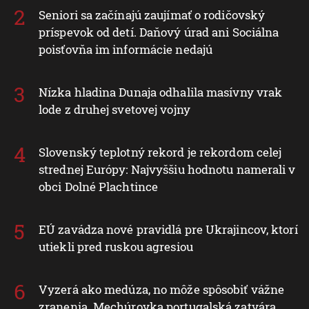
Seniori sa začínajú zaujímať o rodičovský
príspevok od detí. Daňový úrad ani Sociálna
poisťovňa im informácie nedajú
Nízka hladina Dunaja odhalila masívny vrak
lode z druhej svetovej vojny
Slovenský teplotný rekord je rekordom celej
strednej Európy: Najvyššiu hodnotu namerali v
obci Dolné Plachtince
EÚ zavádza nové pravidlá pre Ukrajincov, ktorí
utiekli pred ruskou agresiou
Vyzerá ako medúza, no môže spôsobiť vážne
zranenia. Mechúrovka portugalská zatvára