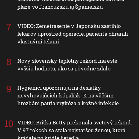
pláže vo Francúzsku aj Španielsku
VIDEO: Zemetrasenie v Japonsku zastihlo
lekárov uprostred operácie, pacienta chránili
vlastnými telami
Nový slovenský teplotný rekord má ešte
vyššiu hodnotu, ako sa pôvodne zdalo
Hygienici upozorňujú na desiatky
nevyhovujúcich kúpalísk. K najväčším
hrozbám patria mykóza a kožné infekcie
VIDEO: Britka Betty prekonala svetový rekord.
V 97 rokoch sa stala najstaršou ženou, ktorá
kráčala po krídle lietadla