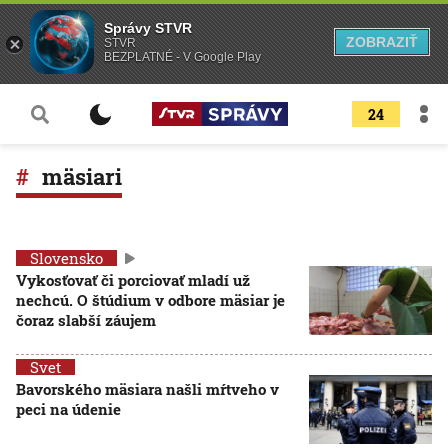
Správy STVR
ZOBRAZIŤ
STVR
BEZPLATNÉ - V Google Play
24
mäsiari
Slovensko
Vykosťovať či porciovať mladí už
nechcú. O štúdium v odbore mäsiar je
čoraz slabší záujem
Svet
Bavorského mäsiara našli mŕtveho v
peci na údenie