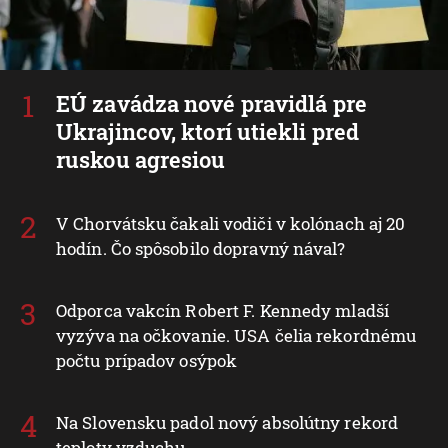
EÚ zavádza nové pravidlá pre
Ukrajincov, ktorí utiekli pred
ruskou agresiou
V Chorvátsku čakali vodiči v kolónach aj 20
hodín. Čo spôsobilo dopravný nával?
Odporca vakcín Robert F. Kennedy mladší
vyzýva na očkovanie. USA čelia rekordnému
počtu prípadov osýpok
Na Slovensku padol nový absolútny rekord
teploty vzduchu