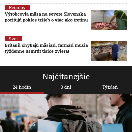
Regióny
Výrobcovia mäsa na severe Slovenska
pociťujú pokles tržieb o viac ako tretinu
Svet
Británii chýbajú mäsiari, farmári musia
týždenne usmrtiť tisíce zvierat
Najčítanejšie
24 hodín
3 dni
Týždeň