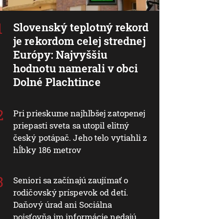
Slovenský teplotný rekord
je rekordom celej strednej
Európy: Najvyššiu
hodnotu namerali v obci
Dolné Plachtince
Pri prieskume najhlbšej zatopenej
priepasti sveta sa utopil elitný
český potápač. Jeho telo vytiahli z
hĺbky 186 metrov
Seniori sa začínajú zaujímať o
rodičovský príspevok od detí.
Daňový úrad ani Sociálna
poisťovňa im informácie nedajú