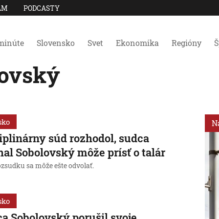
AM
PODCASTY
minúte
Slovensko
Svet
Ekonomika
Regióny
Š
lovský
sko
N
iplinárny súd rozhodol, sudca
al Sobolovský môže prísť o talár
ozsudku sa môže ešte odvolať.
sko
a Sobolovský porušil svoje