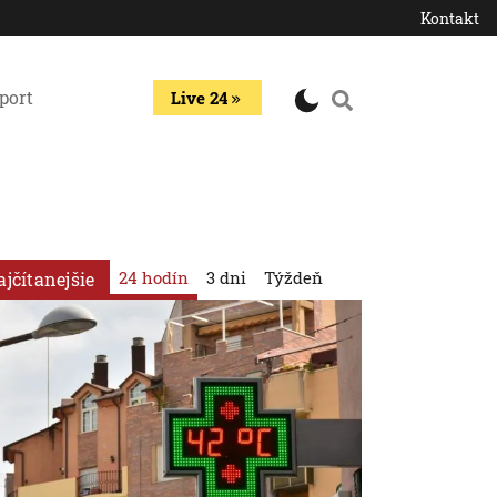
Kontakt
port
Live 24
24 hodín
3 dni
Týždeň
ajčítanejšie