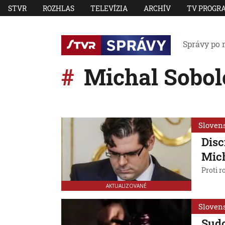
STVR
ROZHLAS
TELEVÍZIA
ARCHÍV
TV PROGR
Správy po 
Michal Sobo
Sloven
Disc
Mich
Proti r
AKTUALIZOVANÉ
Sloven
Sudc