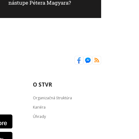
nástupe Pétera Magyara?
O STVR
Organizačná štruktúra
Kariéra
Úhrady