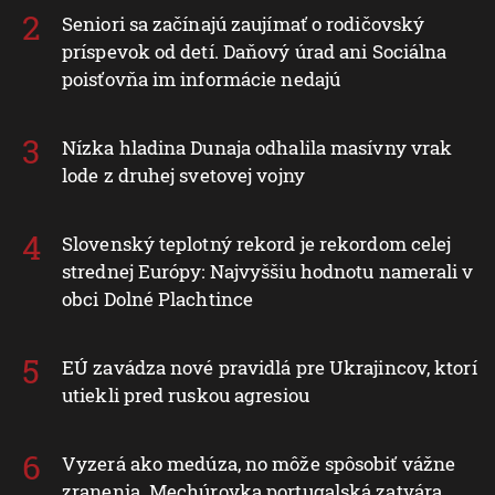
Seniori sa začínajú zaujímať o rodičovský
príspevok od detí. Daňový úrad ani Sociálna
poisťovňa im informácie nedajú
Nízka hladina Dunaja odhalila masívny vrak
lode z druhej svetovej vojny
Slovenský teplotný rekord je rekordom celej
strednej Európy: Najvyššiu hodnotu namerali v
obci Dolné Plachtince
EÚ zavádza nové pravidlá pre Ukrajincov, ktorí
utiekli pred ruskou agresiou
Vyzerá ako medúza, no môže spôsobiť vážne
zranenia. Mechúrovka portugalská zatvára