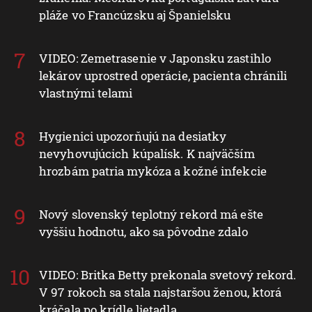
pláže vo Francúzsku aj Španielsku
VIDEO: Zemetrasenie v Japonsku zastihlo
lekárov uprostred operácie, pacienta chránili
vlastnými telami
Hygienici upozorňujú na desiatky
nevyhovujúcich kúpalísk. K najväčším
hrozbám patria mykóza a kožné infekcie
Nový slovenský teplotný rekord má ešte
vyššiu hodnotu, ako sa pôvodne zdalo
VIDEO: Britka Betty prekonala svetový rekord.
V 97 rokoch sa stala najstaršou ženou, ktorá
kráčala po krídle lietadla