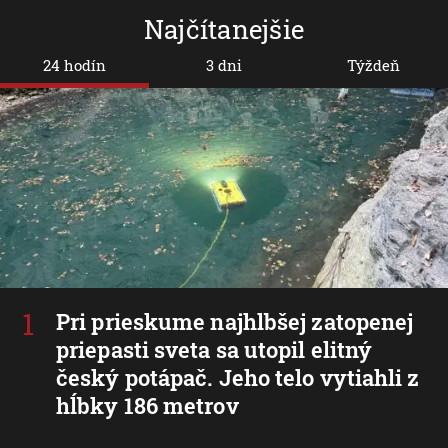
Najčítanejšie
24 hodín
3 dni
Týždeň
Pri prieskume najhlbšej zatopenej
priepasti sveta sa utopil elitný
český potápač. Jeho telo vytiahli z
hĺbky 186 metrov