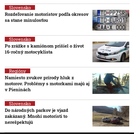
Slovensko
Rozdeľovanie motoristov podľa okresov
sa stane minulosťou
Slovensko
Po zrážke s kamiónom prišiel o život
16-ročný motocyklista
Regióny
Namiesto zvukov prírody hluk z
motorov. Problémy s motorkami majú aj
v Pieninách
Slovensko
Do národných parkov je vjazd
zakázaný. Mnohí motoristi to
nerešpektujú