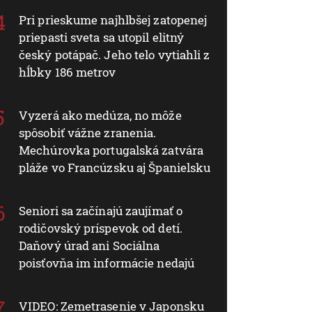
Pri prieskume najhlbšej zatopenej
priepasti sveta sa utopil elitný
český potápač. Jeho telo vytiahli z
hĺbky 186 metrov
Vyzerá ako medúza, no môže
spôsobiť vážne zranenia.
Mechúrovka portugalská zatvára
pláže vo Francúzsku aj Španielsku
Seniori sa začínajú zaujímať o
rodičovský príspevok od detí.
Daňový úrad ani Sociálna
poisťovňa im informácie nedajú
VIDEO: Zemetrasenie v Japonsku