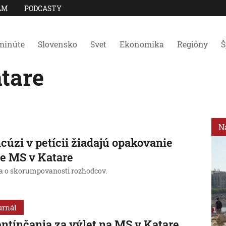
AM
PODCASTY
minúte
Slovensko
Svet
Ekonomika
Regióny
Š
tare
N
cúzi v petícii žiadajú opakovanie
le MS v Katare
a o skorumpovanosti rozhodcov.
urnál
ntínčania za výlet na MS v Katare