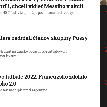
trili, chceli vidieť Messiho v akcii
o 40 % ľudí v krajine žije pod hranicou chudoby.
tare zadržali členov skupiny Pussy
vtrhnúť na ihrisko počas finále futbalových
vstiev sveta.
o futbale 2022: Francúzsko zdolalo
ko 2:0
le tak nastúpia proti Argentíne.