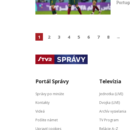
Portuga
1
2
3
4
5
6
7
8
→
Portál Správy
Televízia
Správy po minúte
Jednotka (LIVE)
Kontakty
Dvojka (LIVE)
Videá
Archív vysielania
Pošlite námet
TV Program
Upraviť cookies
Relácie A–Z