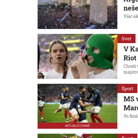
neše
Viac ak
Svet
V Ka
Riot
Chceli 
majstro
Šport
MS v
Maro
Vo finá
AKTUALIZOVANÉ