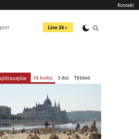
Kontakt
port
Live 24
24 hodín
3 dni
Týždeň
ajčítanejšie