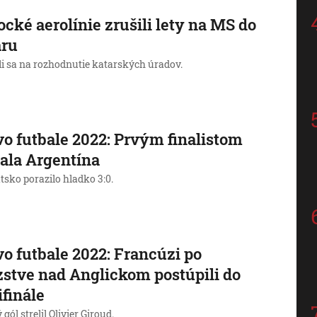
cké aerolínie zrušili lety na MS do
aru
li sa na rozhodnutie katarských úradov.
o futbale 2022: Prvým finalistom
tala Argentína
tsko porazilo hladko 3:0.
o futbale 2022: Francúzi po
zstve nad Anglickom postúpili do
finále
 gól strelil Olivier Giroud.