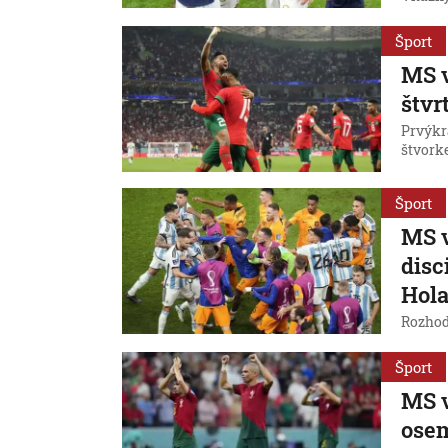
Šport
MS v
štvr
Prvýkr
štvork
Šport
MS v
disc
Hol
Rozhodc
Šport
MS v
osem