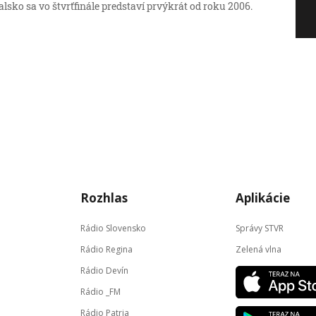
lsko sa vo štvrťfinále predstaví prvýkrát od roku 2006.
Rozhlas
Aplikácie
Rádio Slovensko
Správy STVR
Rádio Regina
Zelená vlna
Rádio Devín
Rádio _FM
Rádio Patria