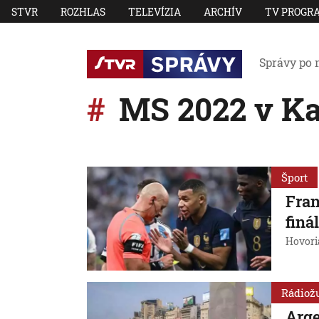
STVR
ROZHLAS
TELEVÍZIA
ARCHÍV
TV PROGR
Správy po 
MS 2022 v Ka
Šport
Fran
finá
Hovori
Rádiož
Arge