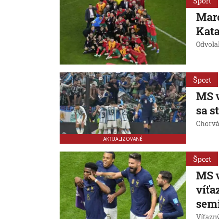
Šport
Maro
Kat
Odvola
Šport
MS v
sa s
Chorvá
AKTUALIZOVANÉ
Šport
MS v
víťa
semi
Víťazný