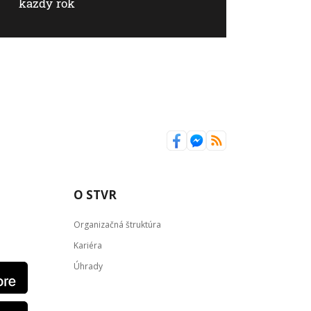
každý rok
O STVR
Organizačná štruktúra
Kariéra
Úhrady