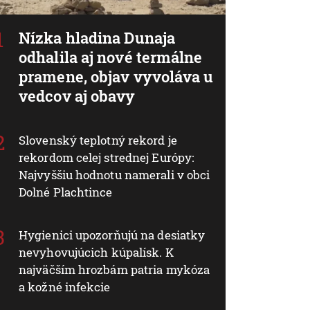
Nízka hladina Dunaja
odhalila aj nové termálne
pramene, objav vyvoláva u
vedcov aj obavy
Slovenský teplotný rekord je
rekordom celej strednej Európy:
Najvyššiu hodnotu namerali v obci
Dolné Plachtince
Hygienici upozorňujú na desiatky
nevyhovujúcich kúpalísk. K
najväčším hrozbám patria mykóza
a kožné infekcie