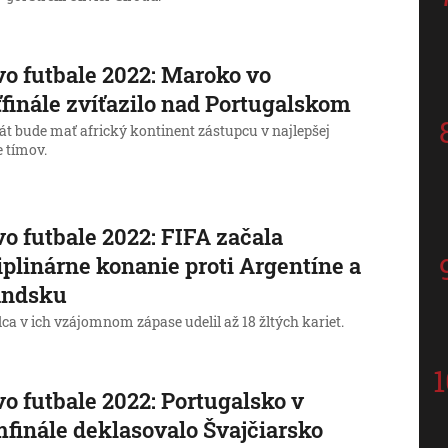
o futbale 2022: Maroko vo
ťfinále zvíťazilo nad Portugalskom
át bude mať africký kontinent zástupcu v najlepšej
e tímov.
o futbale 2022: FIFA začala
iplinárne konanie proti Argentíne a
andsku
a v ich vzájomnom zápase udelil až 18 žltých kariet.
o futbale 2022: Portugalsko v
finále deklasovalo Švajčiarsko