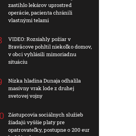
zastihlo lekárov uprostred
operácie, pacienta chránili
vlastnými telami
VIDEO: Rozsiahly požiar v
Braväcove pohltil niekoľko domov,
v obci vyhlásili mimoriadnu
situáciu
Nízka hladina Dunaja odhalila
masívny vrak lode z druhej
svetovej vojny
Zástupcovia sociálnych služieb
žiadajú vyššie platy pre
opatrovateľky, postupne o 200 eur