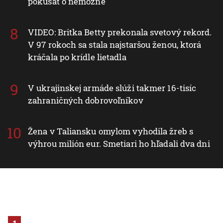
pokúšať o nemožné
VIDEO: Britka Betty prekonala svetový rekord.
V 97 rokoch sa stala najstaršou ženou, ktorá
kráčala po krídle lietadla
V ukrajinskej armáde slúži takmer 16-tisíc
zahraničných dobrovoľníkov
Žena v Taliansku omylom vyhodila žreb s
výhrou milión eur. Smetiari ho hľadali dva dni
1