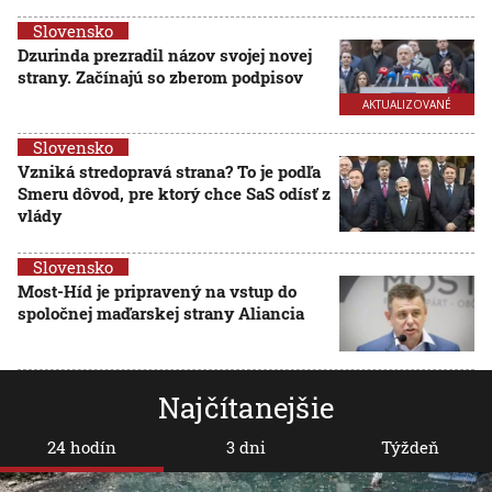
Slovensko
Dzurinda prezradil názov svojej novej
strany. Začínajú so zberom podpisov
AKTUALIZOVANÉ
Slovensko
Vzniká stredopravá strana? To je podľa
Smeru dôvod, pre ktorý chce SaS odísť z
vlády
Slovensko
Most-Híd je pripravený na vstup do
spoločnej maďarskej strany Aliancia
Najčítanejšie
24 hodín
3 dni
Týždeň