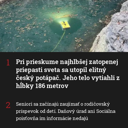
Pri prieskume najhlbšej zatopenej
priepasti sveta sa utopil elitný
český potápač. Jeho telo vytiahli z
hĺbky 186 metrov
Seniori sa začínajú zaujímať o rodičovský
príspevok od detí. Daňový úrad ani Sociálna
poisťovňa im informácie nedajú