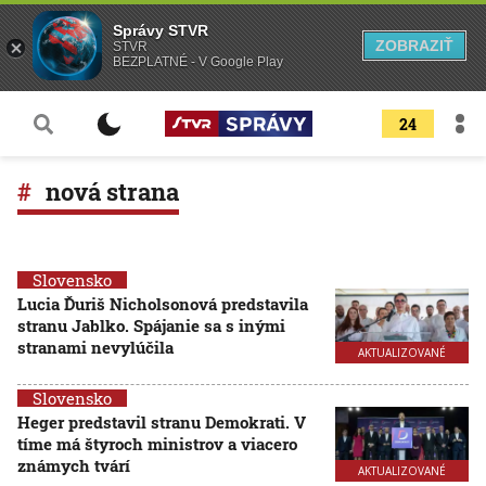
Správy STVR
ZOBRAZIŤ
STVR
BEZPLATNÉ - V Google Play
24
nová strana
Slovensko
Lucia Ďuriš Nicholsonová predstavila
stranu Jablko. Spájanie sa s inými
stranami nevylúčila
AKTUALIZOVANÉ
Slovensko
Heger predstavil stranu Demokrati. V
tíme má štyroch ministrov a viacero
známych tvárí
AKTUALIZOVANÉ