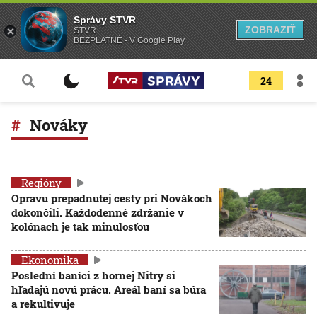
Správy STVR
ZOBRAZIŤ
STVR
BEZPLATNÉ - V Google Play
24
Nováky
Regióny
Opravu prepadnutej cesty pri Novákoch
dokončili. Každodenné zdržanie v
kolónach je tak minulosťou
Ekonomika
Poslední baníci z hornej Nitry si
hľadajú novú prácu. Areál baní sa búra
a rekultivuje