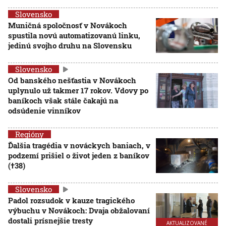
Slovensko
Muničná spoločnosť v Novákoch
spustila novú automatizovanú linku,
jedinú svojho druhu na Slovensku
Slovensko
Od banského nešťastia v Novákoch
uplynulo už takmer 17 rokov. Vdovy po
baníkoch však stále čakajú na
odsúdenie vinníkov
Regióny
Ďalšia tragédia v nováckych baniach, v
podzemí prišiel o život jeden z baníkov
(†38)
Slovensko
Padol rozsudok v kauze tragického
výbuchu v Novákoch: Dvaja obžalovaní
dostali prísnejšie tresty
AKTUALIZOVANÉ