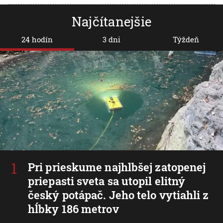
Najčítanejšie
24 hodín
3 dni
Týždeň
Pri prieskume najhlbšej zatopenej
priepasti sveta sa utopil elitný
český potápač. Jeho telo vytiahli z
hĺbky 186 metrov