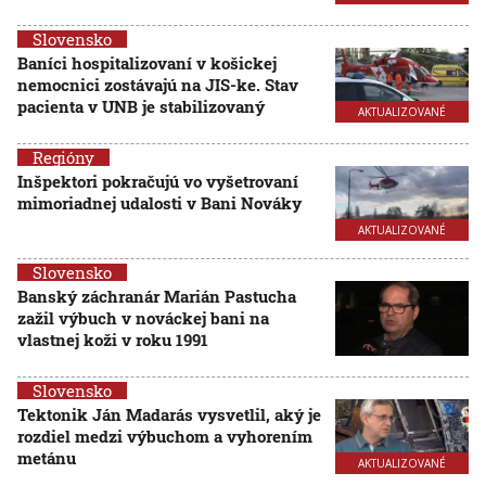
Slovensko
Baníci hospitalizovaní v košickej
nemocnici zostávajú na JIS-ke. Stav
pacienta v UNB je stabilizovaný
AKTUALIZOVANÉ
Regióny
Inšpektori pokračujú vo vyšetrovaní
mimoriadnej udalosti v Bani Nováky
AKTUALIZOVANÉ
Slovensko
Banský záchranár Marián Pastucha
zažil výbuch v nováckej bani na
vlastnej koži v roku 1991
Slovensko
Tektonik Ján Madarás vysvetlil, aký je
rozdiel medzi výbuchom a vyhorením
metánu
AKTUALIZOVANÉ