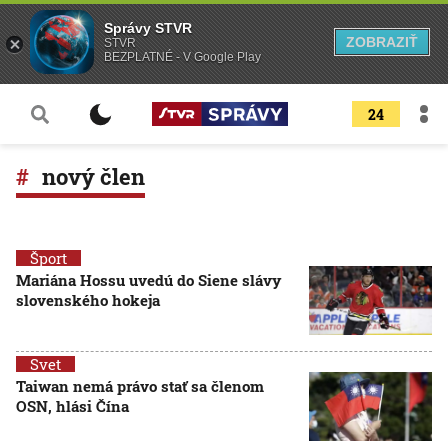
Správy STVR
ZOBRAZIŤ
STVR
BEZPLATNÉ - V Google Play
24
nový člen
Šport
Mariána Hossu uvedú do Siene slávy
slovenského hokeja
Svet
Taiwan nemá právo stať sa členom
OSN, hlási Čína