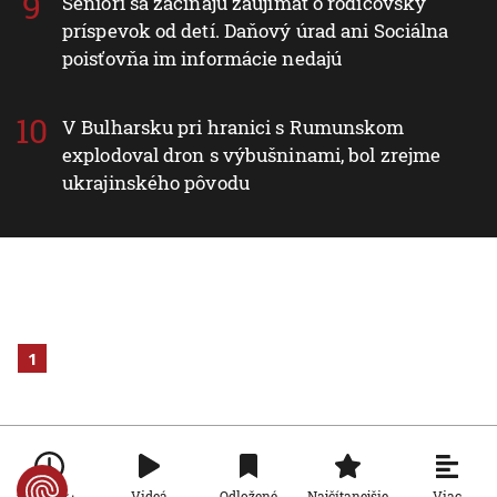
Seniori sa začínajú zaujímať o rodičovský
príspevok od detí. Daňový úrad ani Sociálna
poisťovňa im informácie nedajú
V Bulharsku pri hranici s Rumunskom
explodoval dron s výbušninami, bol zrejme
ukrajinského pôvodu
1
Viac
Videá
Odložené
Najčítanejšie