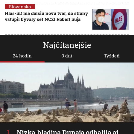
Slovensko
Hlas-SD má ďalšiu novú tvár, do strany
vstúpil bývalý šéf NCZI Róbert Suja
Najčítanejšie
24 hodín
3 dni
Týždeň
Nízka hladina Dunaja odhalila aj