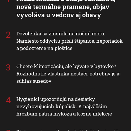
nové termálne pramene, objav
vyvoláva u vedcov aj obavy
Dovolenka sa zmenila na nočnú moru.
Namiesto oddychu prišli štípance, neporiadok
a podozrenie na ploštice
Chcete klimatizáciu, ale bývate v bytovke?
Rozhodnutie vlastníka nestačí, potrebný je aj
súhlas susedov
Hygienici upozorňujú na desiatky
nevyhovujúcich kúpalísk. K najväčším
hrozbám patria mykóza a kožné infekcie