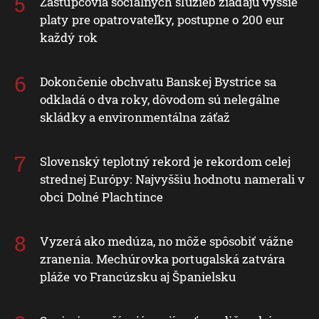
Zástupcovia sociálnych služieb žiadajú vyššie
platy pre opatrovateľky, postupne o 200 eur
každý rok
Dokončenie obchvatu Banskej Bystrice sa
odkladá o dva roky, dôvodom sú nelegálne
skládky a environmentálna záťaž
Slovenský teplotný rekord je rekordom celej
strednej Európy: Najvyššiu hodnotu namerali v
obci Dolné Plachtince
Vyzerá ako medúza, no môže spôsobiť vážne
zranenia. Mechúrovka portugalská zatvára
pláže vo Francúzsku aj Španielsku