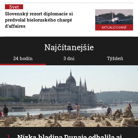
Svet
Slovenský rezort diplomacie si
predvolal bieloruského chargé
d’affaires
AKTUALIZOVANÉ
Najčítanejšie
24 hodín
3 dni
Týždeň
Nízka hladina Dunaja odhalila aj