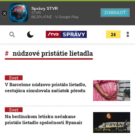
Správy STVR
ZOBRAZIŤ
STVR
BEZPLATNÉ - V Google Play
24
núdzové pristátie lietadla
Svet
V Barcelone núdzovo pristálo lietadlo,
cestujúca simulovala začiatok pôrodu
Svet
Na berlínskom letisku nečakane
pristálo lietadlo spoločnosti Ryanair