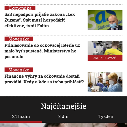
Ekonomika
SaS nepodporí prijatie zákona „Lex
Zuzana“. Štát musí hospodáriť
efektívne, tvrdí Foltin
Slovensko
Prihlasovanie do očkovacej lotérie už
malo byť spustené. Ministerstvo ho
posunulo
AKTUALIZOVANÉ
Slovensko
Finančné výhry za očkovanie dostali
pravidlá. Kedy a kde sa treba prihlásiť?
Najčítanejšie
24 hodín
3 dni
Týždeň