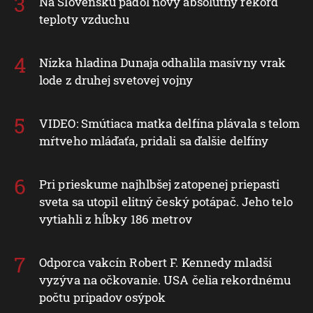
Na Slovensku padol nový absolútny rekord
teploty vzduchu
Nízka hladina Dunaja odhalila masívny vrak
lode z druhej svetovej vojny
VIDEO: Smútiaca matka delfína plávala s telom
mŕtveho mláďaťa, pridali sa ďalšie delfíny
Pri prieskume najhlbšej zatopenej priepasti
sveta sa utopil elitný český potápač. Jeho telo
vytiahli z hĺbky 186 metrov
Odporca vakcín Robert F. Kennedy mladší
vyzýva na očkovanie. USA čelia rekordnému
počtu prípadov osýpok