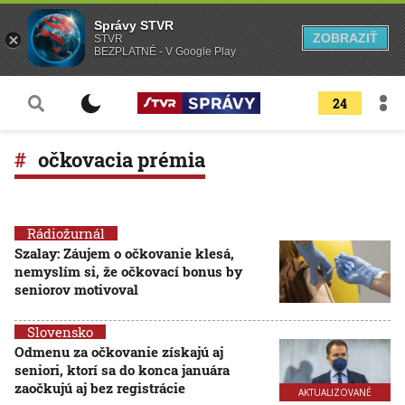
Správy STVR
ZOBRAZIŤ
STVR
BEZPLATNÉ - V Google Play
24
očkovacia prémia
Rádiožurnál
Szalay: Záujem o očkovanie klesá,
nemyslím si, že očkovací bonus by
seniorov motivoval
Slovensko
Odmenu za očkovanie získajú aj
seniori, ktorí sa do konca januára
zaočkujú aj bez registrácie
AKTUALIZOVANÉ