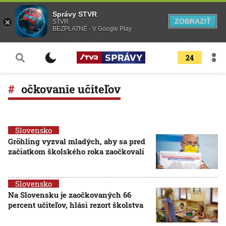
Správy STVR
ZOBRAZIŤ
STVR
BEZPLATNÉ - V Google Play
24
očkovanie učiteľov
Slovensko
Gröhling vyzval mladých, aby sa pred
začiatkom školského roka zaočkovali
Slovensko
Na Slovensku je zaočkovaných 66
percent učiteľov, hlási rezort školstva