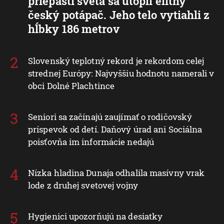
priepasti sveta sa utopil elitný
český potápač. Jeho telo vytiahli z
hĺbky 186 metrov
Slovenský teplotný rekord je rekordom celej
strednej Európy: Najvyššiu hodnotu namerali v
obci Dolné Plachtince
Seniori sa začínajú zaujímať o rodičovský
príspevok od detí. Daňový úrad ani Sociálna
poisťovňa im informácie nedajú
Nízka hladina Dunaja odhalila masívny vrak
lode z druhej svetovej vojny
Hygienici upozorňujú na desiatky