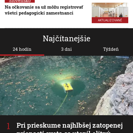
Slovensko
Na očkovanie sa už môžu registrovať
všetci pedagogickí zamestnanci
AKTUALIZOVANÉ
Najčítanejšie
24 hodín
3 dni
Týždeň
Pri prieskume najhlbšej zatopenej