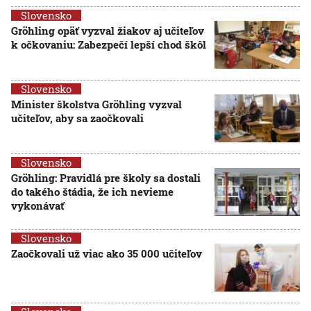
Slovensko
Gröhling opäť vyzval žiakov aj učiteľov
k očkovaniu: Zabezpečí lepší chod škôl
Slovensko
Minister školstva Gröhling vyzval
učiteľov, aby sa zaočkovali
Slovensko
Gröhling: Pravidlá pre školy sa dostali
do takého štádia, že ich nevieme
vykonávať
Slovensko
Zaočkovali už viac ako 35 000 učiteľov