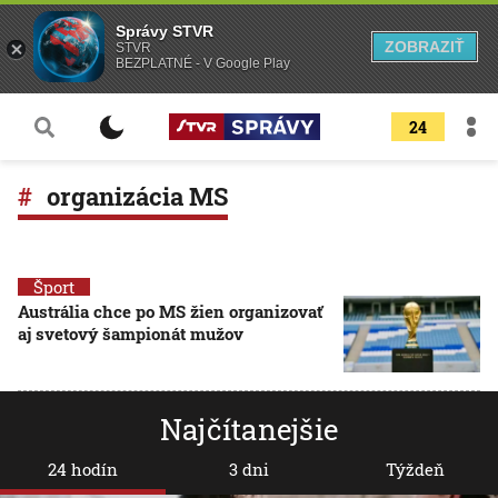
Správy STVR
ZOBRAZIŤ
STVR
BEZPLATNÉ - V Google Play
24
organizácia MS
Šport
Austrália chce po MS žien organizovať
aj svetový šampionát mužov
Najčítanejšie
24 hodín
3 dni
Týždeň