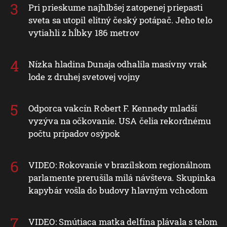
Pri prieskume najhlbšej zatopenej priepasti
sveta sa utopil elitný český potápač. Jeho telo
vytiahli z hĺbky 186 metrov
Nízka hladina Dunaja odhalila masívny vrak
lode z druhej svetovej vojny
Odporca vakcín Robert F. Kennedy mladší
vyzýva na očkovanie. USA čelia rekordnému
počtu prípadov osýpok
VIDEO: Rokovanie v brazílskom regionálnom
parlamente prerušila milá návšteva. Skupinka
kapybár vošla do budovy hlavným vchodom
VIDEO: Smútiaca matka delfína plávala s telom