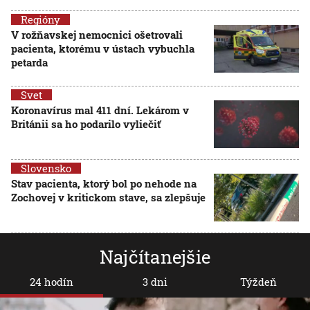
Regióny
V rožňavskej nemocnici ošetrovali
pacienta, ktorému v ústach vybuchla
petarda
Svet
Koronavírus mal 411 dní. Lekárom v
Británii sa ho podarilo vyliečiť
Slovensko
Stav pacienta, ktorý bol po nehode na
Zochovej v kritickom stave, sa zlepšuje
Najčítanejšie
24 hodín
3 dni
Týždeň