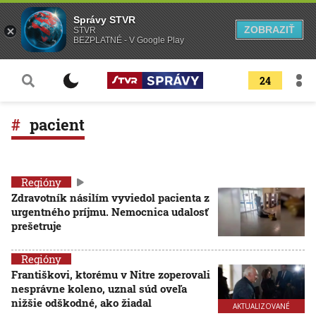
Správy STVR
ZOBRAZIŤ
STVR
BEZPLATNÉ - V Google Play
24
pacient
Regióny
Zdravotník násilím vyviedol pacienta z
urgentného príjmu. Nemocnica udalosť
prešetruje
Regióny
Františkovi, ktorému v Nitre zoperovali
nesprávne koleno, uznal súd oveľa
nižšie odškodné, ako žiadal
AKTUALIZOVANÉ