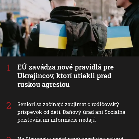
EÚ zavádza nové pravidlá pre
Ukrajincov, ktorí utiekli pred
ruskou agresiou
Seniori sa začínajú zaujímať o rodičovský
príspevok od detí. Daňový úrad ani Sociálna
poisťovňa im informácie nedajú
Na Slovensku padol nový absolútny rekord