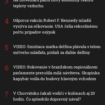
teploty vzduchu
Odporca vakcín Robert F. Kennedy mladší
vyzýva na očkovanie. USA čelia rekordnému
počtu prípadov osýpok
VIDEO: Smútiaca matka delfína plávala s telom
mŕtveho mláďaťa, pridali sa ďalšie delfíny
VIDEO: Rokovanie v brazílskom regionálnom
parlamente prerušila milá návšteva. Skupinka
kapybár vošla do budovy hlavným vchodom
V Chorvátsku čakali vodiči v kolónach aj 20
hodín. Čo spôsobilo dopravný nával?