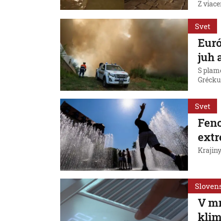
Z viace
Svet
Euró
juh 
S plam
Grécku
Svet
Feno
extr
Krajiny
Sloven
V m
klim