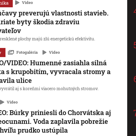
mika
Video
čavy preverujú vlastnosti stavieb.
riate byty škodia zdraviu
ateľov
resklené plochy majú zlú energetickú efektivitu.
y
Fotogaléria
Video
O/VIDEO: Humenné zasiahla silná
a s krupobitím, vyvracala stromy a
avila ulice
 vyvrátil aj s koreňmi viacero mohutných stromov.
Video
O: Búrky priniesli do Chorvátska aj
ocunami. Voda zaplavila pobrežie
chvíľu prudko ustúpila