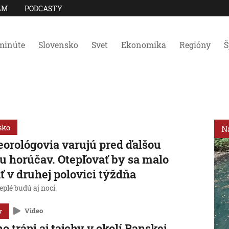
AM
PODCASTY
minúte
Slovensko
Svet
Ekonomika
Regióny
Š
sko
N
orológovia varujú pred ďalšou
u horúčav. Otepľovať by sa malo
ť v druhej polovici týždňa
eplé budú aj noci.
y
Video
o trápi aj tajchy v okolí Banskej