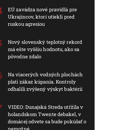
EÚ zavádza nové pravidlá pre
Ukrajincov, ktorí utiekli pred
ruskou agresiou
Nový slovenský teplotný rekord
má ešte vyššiu hodnotu, ako sa
pôvodne zdalo
Na viacerých vodných plochách
platí zákaz kúpania. Kontroly
odhalili zvýšený výskyt baktérií
VIDEO: Dunajská Streda utŕžila v
holandskom Twente debakel, v
domácej odvete sa bude pokúšať o
nemožné