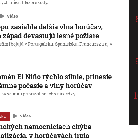
rých miest hlasia škody.
Video
pu zasiahla ďalšia vlna horúčav,
a západ devastujú lesné požiare
eňmi bojujú v Portugalsku, Španielsku, Francúzsku aj v
.
mén El Niño rýchlo silnie, prinesie
émne počasie a vlny horúčav
 by sa mali pripraviť na jeho následky.
sko
Video
nohých nemocniciach chýba
atizácia, v horúčavách trpia