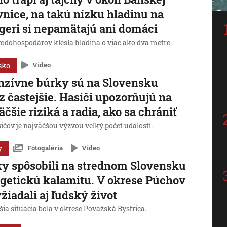
vnice, na takú nízku hladinu na
geri si nepamätajú ani domáci
vodohospodárov klesla hladina o viac ako dva metre.
sko
Video
nzívne búrky sú na Slovensku
z častejšie. Hasiči upozorňujú na
äčšie riziká a radia, ako sa chrániť
ičov je najväčšou výzvou veľký počet udalostí.
y
Fotogaléria
Video
y spôsobili na strednom Slovensku
getickú kalamitu. V okrese Púchov
yžiadali aj ľudský život
ia situácia bola v okrese Považská Bystrica.