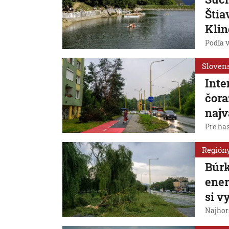
Štia
Klin
Podľa 
Sloven
Inte
čora
najv
Pre has
Región
Búrk
ener
si v
Najhorš