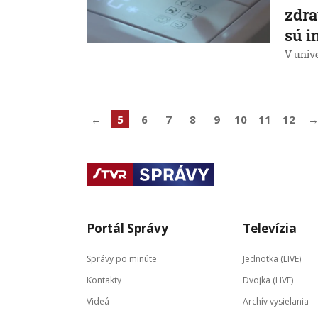
zdra
sú i
V unive
←
5
6
7
8
9
10
11
12
Portál Správy
Televízia
Správy po minúte
Jednotka (LIVE)
Kontakty
Dvojka (LIVE)
Videá
Archív vysielania