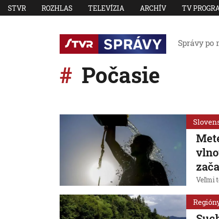
STVR
ROZHLAS
TELEVÍZIA
ARCHÍV
TV PROGR
Správy po 
Počasie
Sloven
Mete
vlno
zača
Veľmi t
Región
Such