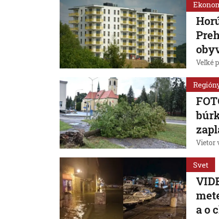
Ekono
Horú
Preh
obyv
Veľké p
Región
FOT
búrk
zapl
Vietor
Svet
VIDE
mete
a o 