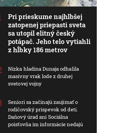
Pri prieskume najhlbšej
zatopenej priepasti sveta
sa utopil elitný český
potápač. Jeho telo vytiahli
z hĺbky 186 metrov
Nízka hladina Dunaja odhalila
masívny vrak lode z druhej
svetovej vojny
Seniori sa začínajú zaujímať o
rodičovský príspevok od detí.
Daňový úrad ani Sociálna
poisťovňa im informácie nedajú