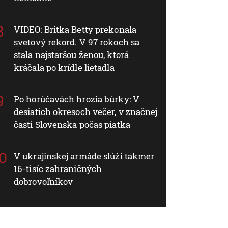
VIDEO: Britka Betty prekonala
svetový rekord. V 97 rokoch sa
stala najstaršou ženou, ktorá
kráčala po krídle lietadla
Po horúčavách hrozia búrky: V
desiatich okresoch večer, v značnej
časti Slovenska počas piatka
V ukrajinskej armáde slúži takmer
16-tisíc zahraničných
dobrovoľníkov