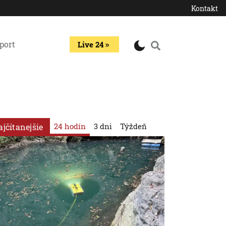
Kontakt
port
Live 24
24 hodín
3 dni
Týždeň
ajčítanejšie