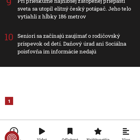
Pri prieskume najhlbšej zatopenej priepasti
sveta sa utopil elitný český potápač. Jeho telo
vytiahli z hĺbky 186 metrov
Seniori sa začínajú zaujímať o rodičovský
príspevok od detí. Daňový úrad ani Sociálna
poisťovňa im informácie nedajú
1
Viac
Videá
Odložené
Najčítanejšie