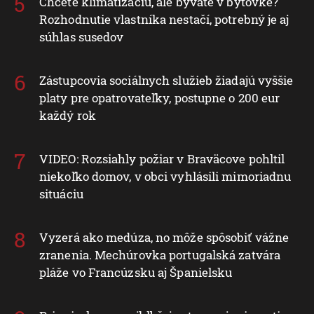
Chcete klimatizáciu, ale bývate v bytovke?
Rozhodnutie vlastníka nestačí, potrebný je aj
súhlas susedov
Zástupcovia sociálnych služieb žiadajú vyššie
platy pre opatrovateľky, postupne o 200 eur
každý rok
VIDEO: Rozsiahly požiar v Braväcove pohltil
niekoľko domov, v obci vyhlásili mimoriadnu
situáciu
Vyzerá ako medúza, no môže spôsobiť vážne
zranenia. Mechúrovka portugalská zatvára
pláže vo Francúzsku aj Španielsku