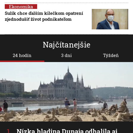
Ekonomika
Sulík chce ďalším kilečkom opatrení
zjednodušiť život podnikateľom
Najčítanejšie
24 hodín
3 dni
Týždeň
Nízka hladina Dunaja odhalila aj