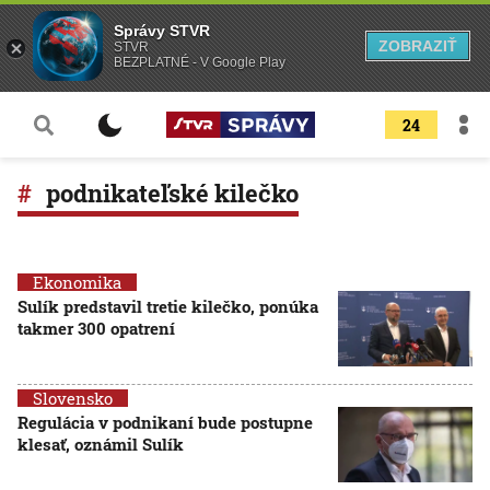
Správy STVR
ZOBRAZIŤ
STVR
BEZPLATNÉ - V Google Play
24
podnikateľské kilečko
Ekonomika
Sulík predstavil tretie kilečko, ponúka
takmer 300 opatrení
Slovensko
Regulácia v podnikaní bude postupne
klesať, oznámil Sulík