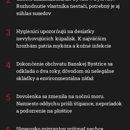
Rozhodnutie vlastníka nestačí, potrebný je aj
súhlas susedov
Hygienici upozorňujú na desiatky
nevyhovujúcich kúpalísk. K najväčším
hrozbám patria mykóza a kožné infekcie
Dokončenie obchvatu Banskej Bystrice sa
odkladá o dva roky, dôvodom sú nelegálne
skládky a environmentálna záťaž
Dovolenka sa zmenila na nočnú moru.
Namiesto oddychu prišli štípance, neporiadok
a podozrenie na ploštice
Slovensko migrantov prijímať nechce,