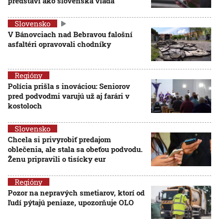
predstaví ako slovenská vláda
Slovensko
V Bánovciach nad Bebravou falošní
asfaltéri opravovali chodníky
Regióny
Polícia prišla s inováciou: Seniorov
pred podvodmi varujú už aj farári v
kostoloch
Slovensko
Chcela si privyrobiť predajom
oblečenia, ale stala sa obeťou podvodu.
Ženu pripravili o tisícky eur
Regióny
Pozor na nepravých smetiarov, ktorí od
ľudí pýtajú peniaze, upozorňuje OLO