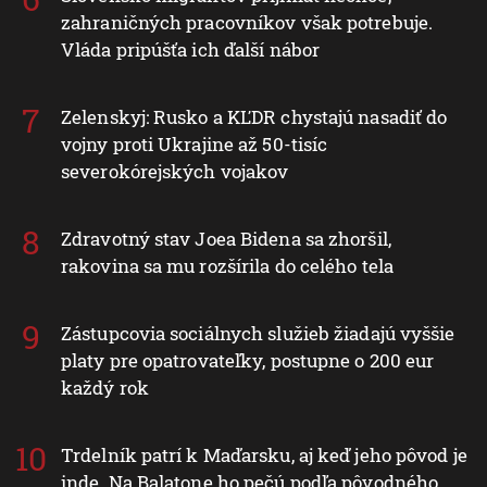
zahraničných pracovníkov však potrebuje.
Vláda pripúšťa ich ďalší nábor
Zelenskyj: Rusko a KĽDR chystajú nasadiť do
vojny proti Ukrajine až 50-tisíc
severokórejských vojakov
Zdravotný stav Joea Bidena sa zhoršil,
rakovina sa mu rozšírila do celého tela
Zástupcovia sociálnych služieb žiadajú vyššie
platy pre opatrovateľky, postupne o 200 eur
každý rok
Trdelník patrí k Maďarsku, aj keď jeho pôvod je
inde. Na Balatone ho pečú podľa pôvodného