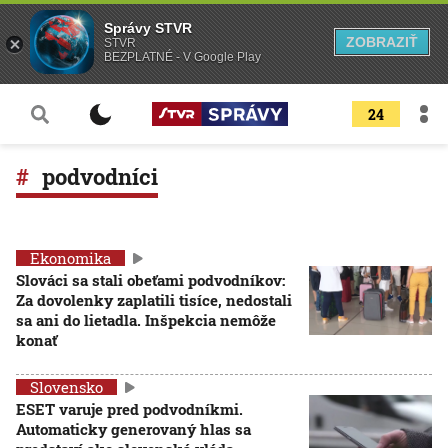
Správy STVR
ZOBRAZIŤ
STVR
BEZPLATNÉ - V Google Play
24
podvodníci
Ekonomika
Slováci sa stali obeťami podvodníkov:
Za dovolenky zaplatili tisíce, nedostali
sa ani do lietadla. Inšpekcia nemôže
konať
Slovensko
ESET varuje pred podvodníkmi.
Automaticky generovaný hlas sa