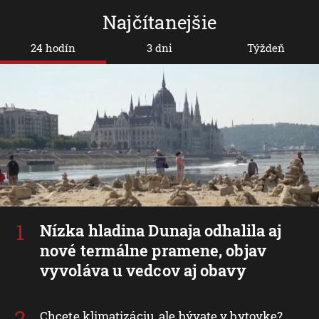
Najčítanejšie
24 hodín
3 dni
Týždeň
Nízka hladina Dunaja odhalila aj
nové termálne pramene, objav
vyvoláva u vedcov aj obavy
Chcete klimatizáciu, ale bývate v bytovke?