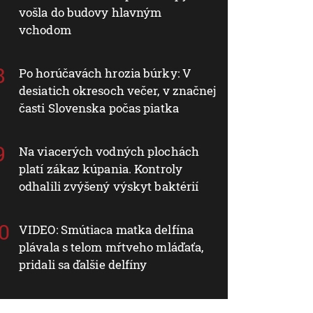
vošla do budovy hlavným
vchodom
Po horúčavách hrozia búrky: V
desiatich okresoch večer, v značnej
časti Slovenska počas piatka
Na viacerých vodných plochách
platí zákaz kúpania. Kontroly
odhalili zvýšený výskyt baktérií
VIDEO: Smútiaca matka delfína
plávala s telom mŕtveho mláďaťa,
pridali sa ďalšie delfíny