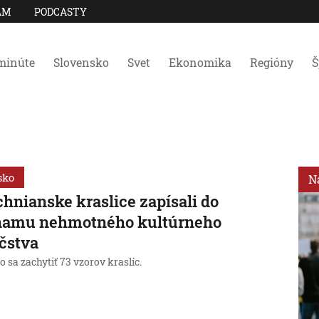
AM
PODCASTY
minúte
Slovensko
Svet
Ekonomika
Regióny
Š
sko
N
chnianske kraslice zapísali do
namu nehmotného kultúrneho
čstva
o sa zachytiť 73 vzorov kraslíc.