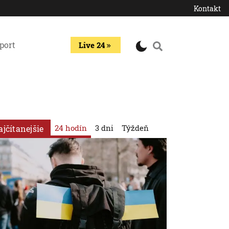
Kontakt
port
Live 24
24 hodín
3 dni
Týždeň
ajčítanejšie