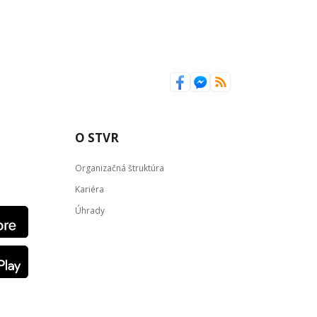
O STVR
Organizačná štruktúra
Kariéra
Úhrady