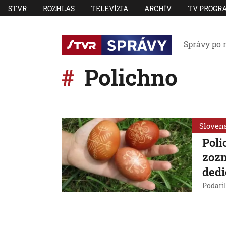
STVR
ROZHLAS
TELEVÍZIA
ARCHÍV
TV PROGR
Správy po 
Polichno
Sloven
Poli
zoz
dedi
Podaril