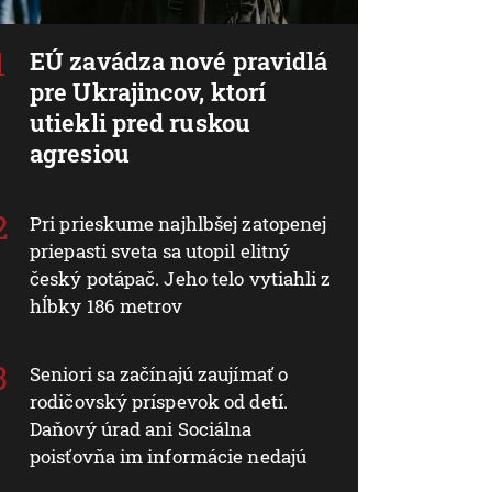
EÚ zavádza nové pravidlá
pre Ukrajincov, ktorí
utiekli pred ruskou
agresiou
Pri prieskume najhlbšej zatopenej
priepasti sveta sa utopil elitný
český potápač. Jeho telo vytiahli z
hĺbky 186 metrov
Seniori sa začínajú zaujímať o
rodičovský príspevok od detí.
Daňový úrad ani Sociálna
poisťovňa im informácie nedajú