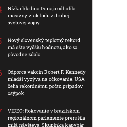
Nízka hladina Dunaja odhalila
masívny vrak lode z druhej
svetovej vojny
Nový slovenský teplotný rekord
má ešte vyššiu hodnotu, ako sa
pôvodne zdalo
Odporca vakcín Robert F. Kennedy
mladší vyzýva na očkovanie. USA
čelia rekordnému počtu prípadov
osýpok
VIDEO: Rokovanie v brazílskom
regionálnom parlamente prerušila
milá návšteva. Skupinka kapybár