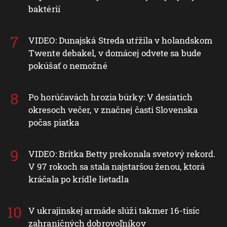
baktérií
VIDEO: Dunajská Streda utŕžila v holandskom
Twente debakel, v domácej odvete sa bude
pokúšať o nemožné
Po horúčavách hrozia búrky: V desiatich
okresoch večer, v značnej časti Slovenska
počas piatka
VIDEO: Britka Betty prekonala svetový rekord.
V 97 rokoch sa stala najstaršou ženou, ktorá
kráčala po krídle lietadla
V ukrajinskej armáde slúži takmer 16-tisíc
zahraničných dobrovoľníkov