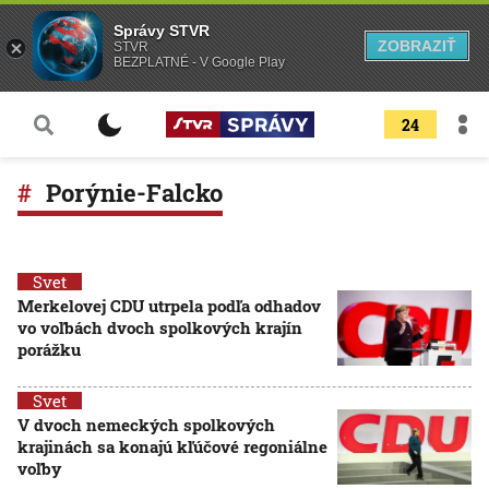
Správy STVR
ZOBRAZIŤ
STVR
BEZPLATNÉ - V Google Play
24
Porýnie-Falcko
Svet
Merkelovej CDU utrpela podľa odhadov
vo voľbách dvoch spolkových krajín
porážku
Svet
V dvoch nemeckých spolkových
krajinách sa konajú kľúčové regoniálne
voľby