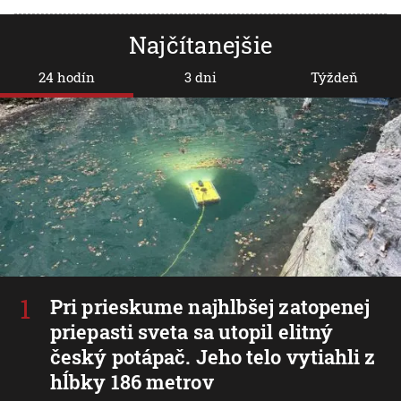
Najčítanejšie
24 hodín
3 dni
Týždeň
Pri prieskume najhlbšej zatopenej
priepasti sveta sa utopil elitný
český potápač. Jeho telo vytiahli z
hĺbky 186 metrov