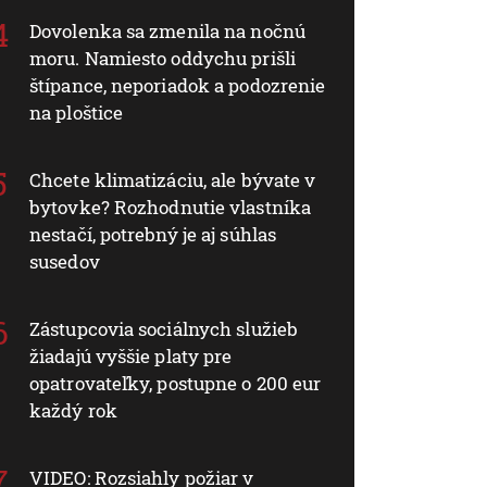
Dovolenka sa zmenila na nočnú
moru. Namiesto oddychu prišli
štípance, neporiadok a podozrenie
na ploštice
Chcete klimatizáciu, ale bývate v
bytovke? Rozhodnutie vlastníka
nestačí, potrebný je aj súhlas
susedov
Zástupcovia sociálnych služieb
žiadajú vyššie platy pre
opatrovateľky, postupne o 200 eur
každý rok
VIDEO: Rozsiahly požiar v