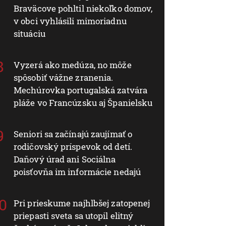
Braväcove pohltil niekoľko domov,
v obci vyhlásili mimoriadnu
situáciu
Vyzerá ako medúza, no môže
spôsobiť vážne zranenia.
Mechúrovka portugalská zatvára
pláže vo Francúzsku aj Španielsku
Seniori sa začínajú zaujímať o
rodičovský príspevok od detí.
Daňový úrad ani Sociálna
poisťovňa im informácie nedajú
Pri prieskume najhlbšej zatopenej
priepasti sveta sa utopil elitný