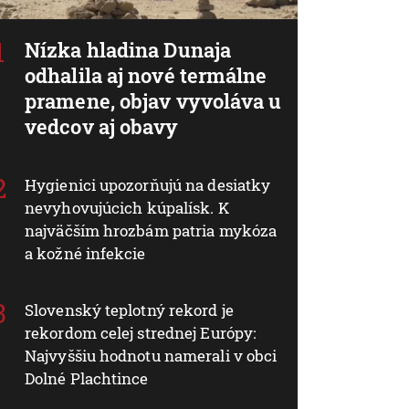
Nízka hladina Dunaja
odhalila aj nové termálne
pramene, objav vyvoláva u
vedcov aj obavy
Hygienici upozorňujú na desiatky
nevyhovujúcich kúpalísk. K
najväčším hrozbám patria mykóza
a kožné infekcie
Slovenský teplotný rekord je
rekordom celej strednej Európy:
Najvyššiu hodnotu namerali v obci
Dolné Plachtince