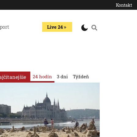
Kontakt
port
Live 24
24 hodín
3 dni
Týždeň
ajčítanejšie