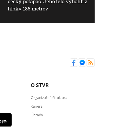
český potápač. Jeho telo vytiahli z
hĺbky 186 metrov
O STVR
Organizačná štruktúra
Kariéra
Úhrady