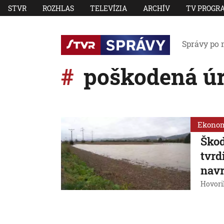
STVR
ROZHLAS
TELEVÍZIA
ARCHÍV
TV PROGR
Správy po 
poškodená ú
Ekono
Škod
tvrd
navr
Hovoril