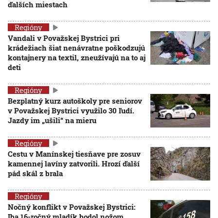
ďalších miestach
Regióny
Vandali v Považskej Bystrici pri
krádežiach šiat nenávratne poškodzujú
kontajnery na textil, zneužívajú na to aj
deti
Regióny
Bezplatný kurz autoškoly pre seniorov
v Považskej Bystrici využilo 30 ľudí.
Jazdy im „ušili“ na mieru
Regióny
Cestu v Manínskej tiesňave pre zosuv
kamennej lavíny zatvorili. Hrozí ďalší
pád skál z brala
Regióny
Nočný konflikt v Považskej Bystrici:
Iba 16-ročný mladík bodol nožom