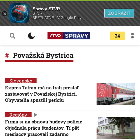
Správy STVR
ZOBRAZIŤ
STVR
BEZPLATNÉ - V Google Play
24
Považská Bystrica
Slovensko
Expres Tatran má na trati prestať
zastavovať v Považskej Bystrici.
Obyvatelia spustili petíciu
Regióny
Firma si na obnovu budovy polície
objednala prácu študentov. Tí päť
mesiacov pracovali zadarmo