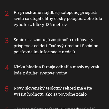
Pri prieskume najhlbšej zatopenej priepasti
sveta sa utopil elitný český potápač. Jeho telo
vytiahli z hĺbky 186 metrov
Seniori sa začínajú zaujímať o rodičovský
príspevok od detí. Daňový úrad ani Sociálna
poisťovňa im informácie nedajú
Nízka hladina Dunaja odhalila masívny vrak
lode z druhej svetovej vojny
Nový slovenský teplotný rekord má ešte
vyššiu hodnotu, ako sa pôvodne zdalo