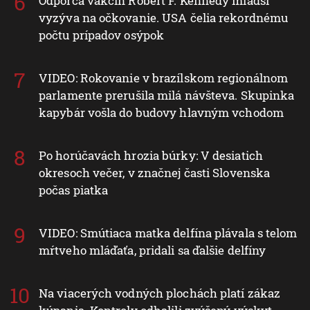
Odporca vakcín Robert F. Kennedy mladší
vyzýva na očkovanie. USA čelia rekordnému
počtu prípadov osýpok
VIDEO: Rokovanie v brazílskom regionálnom
parlamente prerušila milá návšteva. Skupinka
kapybár vošla do budovy hlavným vchodom
Po horúčavách hrozia búrky: V desiatich
okresoch večer, v značnej časti Slovenska
počas piatka
VIDEO: Smútiaca matka delfína plávala s telom
mŕtveho mláďaťa, pridali sa ďalšie delfíny
Na viacerých vodných plochách platí zákaz