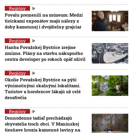
Regióny
Povalu premenili na múzeum: Medzi
tisíckami exponátov majú nálezy z
doby kamennej i dvojdielny grajciar
Regióny
Hanba Považskej Bystrice zrejme
zmizne. Plány na stavbu nákupného
centra developer po rokoch opäť oživil
Regióny
Okolie Považskej Bystrice sa pýši
výnimočnými skalnými lokalitami.
Turistov a horolezcov lákajú už celé
desaťročia
Regióny
Dennodenne tadiaľ prechádzajú
obyvatelia troch obcí. V Manínskej
tiesňave hrozia kamenné lavíny na