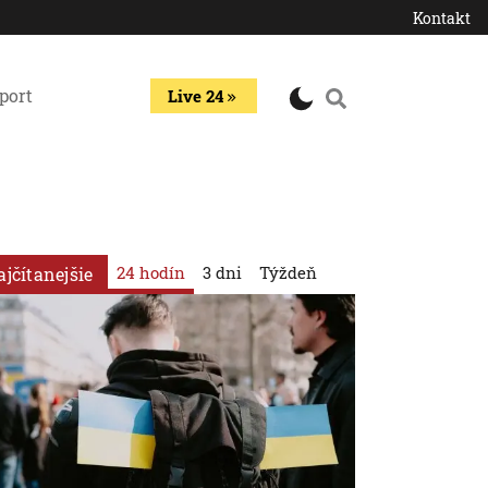
Kontakt
port
Live 24
24 hodín
3 dni
Týždeň
ajčítanejšie