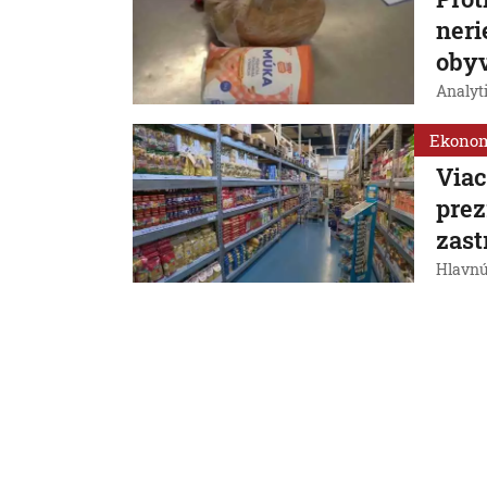
neri
obyv
Analyti
Ekono
Viac
prez
zast
Hlavnú 