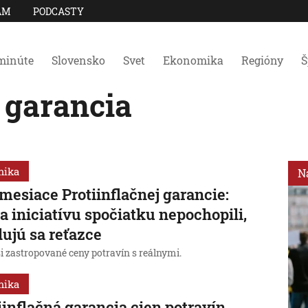
AM
PODCASTY
minúte
Slovensko
Svet
Ekonomika
Regióny
Š
 garancia
mika
N
mesiace Protiinflačnej garancie:
a iniciatívu spočiatku nepochopili,
ujú sa reťazce
si zastropované ceny potravín s reálnymi.
mika
iinflačná garancia cien potravín