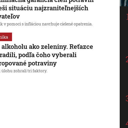
eši situáciu najzraniteľnejších
ateľov
k v pomoci s infláciou navrhuje cielené opatrenia.
mika
 alkoholu ako zeleniny. Reťazce
radili, podľa čoho vyberali
ropované potraviny
úlohu zohrali tri faktory.