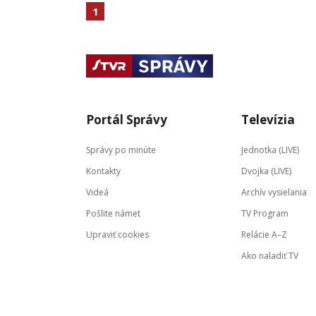
1
Portál Správy
Televízia
Správy po minúte
Jednotka (LIVE)
Kontakty
Dvojka (LIVE)
Videá
Archív vysielania
Pošlite námet
TV Program
Upraviť cookies
Relácie A–Z
Ako naladiť TV