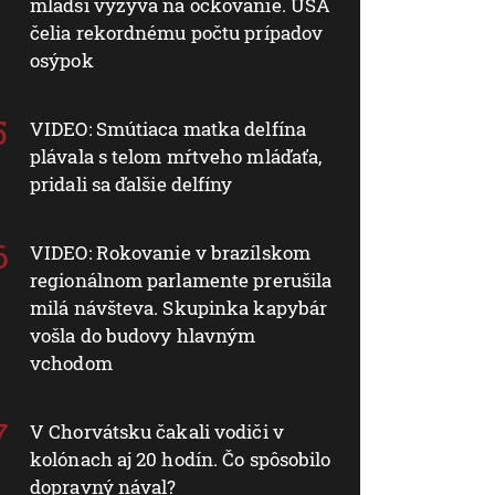
mladší vyzýva na očkovanie. USA
čelia rekordnému počtu prípadov
osýpok
VIDEO: Smútiaca matka delfína
plávala s telom mŕtveho mláďaťa,
pridali sa ďalšie delfíny
VIDEO: Rokovanie v brazílskom
regionálnom parlamente prerušila
milá návšteva. Skupinka kapybár
vošla do budovy hlavným
vchodom
V Chorvátsku čakali vodiči v
kolónach aj 20 hodín. Čo spôsobilo
dopravný nával?