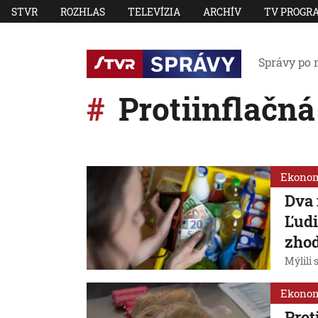
STVR
ROZHLAS
TELEVÍZIA
ARCHÍV
TV PROGR
Správy po 
Protiinflačná
Ekono
Dva 
Ľudi
zhod
Mýlili 
Ekono
Prot