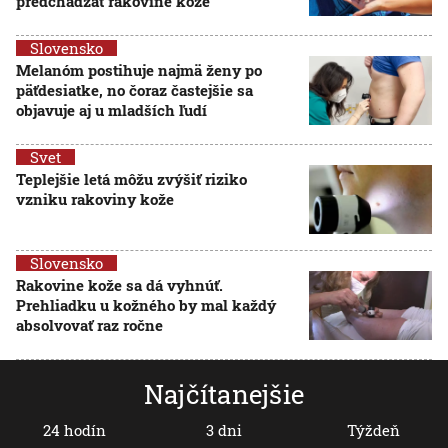
predchádzať rakovine kože
Slovensko
Melanóm postihuje najmä ženy po
päťdesiatke, no čoraz častejšie sa
objavuje aj u mladších ľudí
Svet
Teplejšie letá môžu zvýšiť riziko
vzniku rakoviny kože
Slovensko
Rakovine kože sa dá vyhnúť.
Prehliadku u kožného by mal každý
absolvovať raz ročne
Najčítanejšie
24 hodín
3 dni
Týždeň