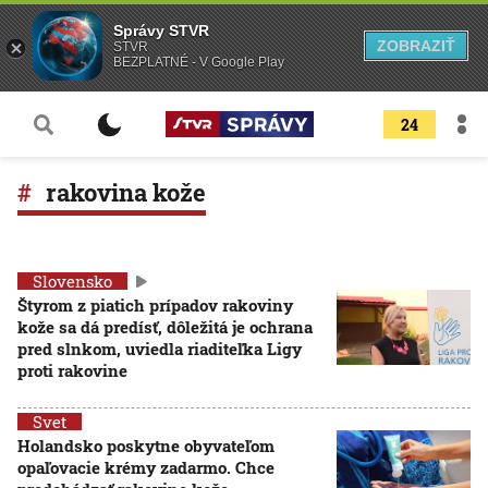
Správy STVR
ZOBRAZIŤ
STVR
BEZPLATNÉ - V Google Play
24
rakovina kože
Slovensko
Štyrom z piatich prípadov rakoviny
kože sa dá predísť, dôležitá je ochrana
pred slnkom, uviedla riaditeľka Ligy
proti rakovine
Svet
Holandsko poskytne obyvateľom
opaľovacie krémy zadarmo. Chce