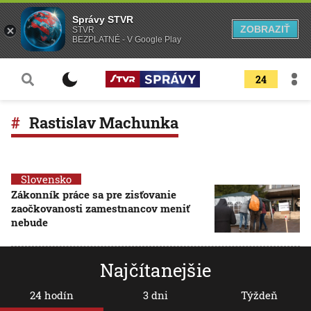
Správy STVR
ZOBRAZIŤ
STVR
BEZPLATNÉ - V Google Play
24
Rastislav Machunka
Slovensko
Zákonník práce sa pre zisťovanie
zaočkovanosti zamestnancov meniť
nebude
Najčítanejšie
24 hodín
3 dni
Týždeň