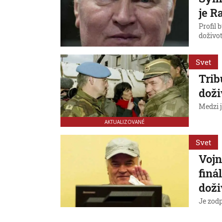
je R
Profil
doživot
Svet
Trib
doži
Medzi j
AKTUALIZOVANÉ
Svet
Vojn
finá
doži
Je zodp