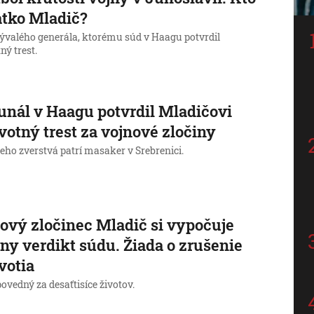
atko Mladič?
 bývalého generála, ktorému súd v Haagu potvrdil
ný trest.
unál v Haagu potvrdil Mladičovi
votný trest za vojnové zločiny
eho zverstvá patrí masaker v Srebrenici.
ový zločinec Mladič si vypočuje
lny verdikt súdu. Žiada o zrušenie
votia
ovedný za desaťtisíce životov.