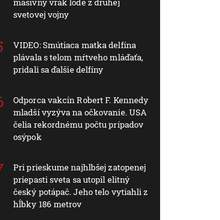
masívny vrak lode z druhej
svetovej vojny
VIDEO: Smútiaca matka delfína
plávala s telom mŕtveho mláďaťa,
pridali sa ďalšie delfíny
Odporca vakcín Robert F. Kennedy
mladší vyzýva na očkovanie. USA
čelia rekordnému počtu prípadov
osýpok
Pri prieskume najhlbšej zatopenej
priepasti sveta sa utopil elitný
český potápač. Jeho telo vytiahli z
hĺbky 186 metrov