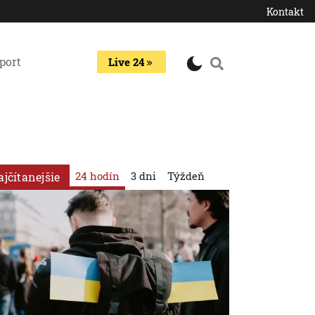
Kontakt
port
Live 24
24 hodín
3 dni
Týždeň
ajčítanejšie