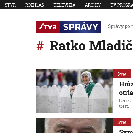
STVR
ROZHLAS
TELEVÍZIA
ARCHÍV
TV PROGR
Správy po 
Ratko Mladič
Svet
Hrôz
otri
Generá
trest.
Svet
Symb