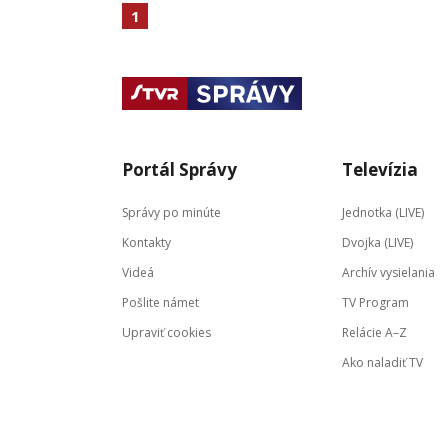
1
Portál Správy
Televízia
Správy po minúte
Jednotka (LIVE)
Kontakty
Dvojka (LIVE)
Videá
Archív vysielania
Pošlite námet
TV Program
Upraviť cookies
Relácie A–Z
Ako naladiť TV