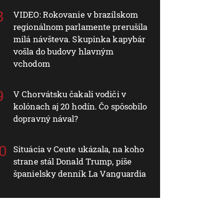
VIDEO: Rokovanie v brazílskom
regionálnom parlamente prerušila
milá návšteva. Skupinka kapybár
vošla do budovy hlavným
vchodom
V Chorvátsku čakali vodiči v
kolónach aj 20 hodín. Čo spôsobilo
dopravný nával?
Situácia v Ceute ukázala, na koho
strane stál Donald Trump, píše
španielsky denník La Vanguardia