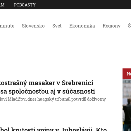
AM
PODCASTY
minúte
Slovensko
Svet
Ekonomika
Regióny
Š
N
ostrašný masaker v Srebrenici
asa spoločnosťou aj v súčasnosti
lovi Mladičovi dnes haagský tribunál potvrdil doživotný
ol krutosti vojny v Juhoslávii. Kto