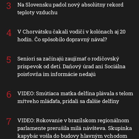
Na Slovensku padol nový absolútny rekord
teploty vzduchu
V Chorvátsku čakali vodiči v kolónach aj 20
hodín. Čo spôsobilo dopravný nával?
Seniori sa začínajú zaujímať o rodičovský
príspevok od detí. Daňový úrad ani Sociálna
poisťovňa im informácie nedajú
VIDEO: Smútiaca matka delfína plávala s telom
mŕtveho mláďaťa, pridali sa ďalšie delfíny
VIDEO: Rokovanie v brazílskom regionálnom
parlamente prerušila milá návšteva. Skupinka
kapybár vošla do budovy hlavným vchodom