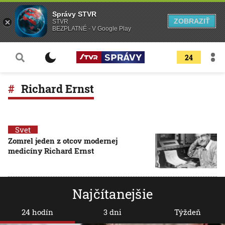
Správy STVR
ZOBRAZIŤ
STVR
BEZPLATNÉ - V Google Play
24
Richard Ernst
Svet
Zomrel jeden z otcov modernej
medicíny Richard Ernst
Najčítanejšie
24 hodín
3 dni
Týždeň