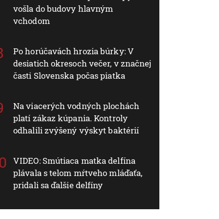
vošla do budovy hlavným
vchodom
Po horúčavách hrozia búrky: V
desiatich okresoch večer, v značnej
časti Slovenska počas piatka
Na viacerých vodných plochách
platí zákaz kúpania. Kontroly
odhalili zvýšený výskyt baktérií
VIDEO: Smútiaca matka delfína
plávala s telom mŕtveho mláďaťa,
pridali sa ďalšie delfíny