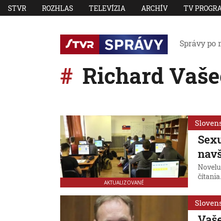
STVR
ROZHLAS
TELEVÍZIA
ARCHÍV
TV PROGR
Správy po 
Richard Vaše
Sloven
Sex
navš
Novelu
čítania
AKTUALIZOVANÉ
Sloven
Vaše