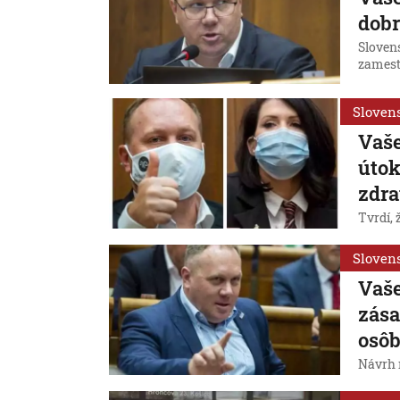
dobr
Sloven
zamest
Sloven
Vaše
útok
zdra
Tvrdí,
Sloven
Vaše
zása
osô
Návrh 