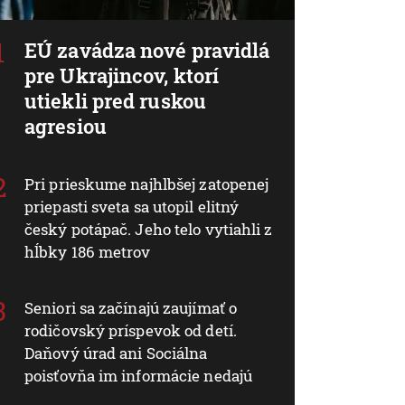
EÚ zavádza nové pravidlá
pre Ukrajincov, ktorí
utiekli pred ruskou
agresiou
Pri prieskume najhlbšej zatopenej
priepasti sveta sa utopil elitný
český potápač. Jeho telo vytiahli z
hĺbky 186 metrov
Seniori sa začínajú zaujímať o
rodičovský príspevok od detí.
Daňový úrad ani Sociálna
poisťovňa im informácie nedajú