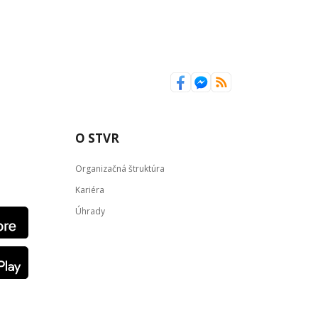
O STVR
Organizačná štruktúra
Kariéra
Úhrady