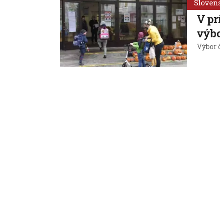
Sloven
V pr
výbo
Výbor č