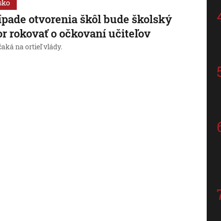
sko
ípade otvorenia škôl bude školský
r rokovať o očkovaní učiteľov
aká na ortieľ vlády.