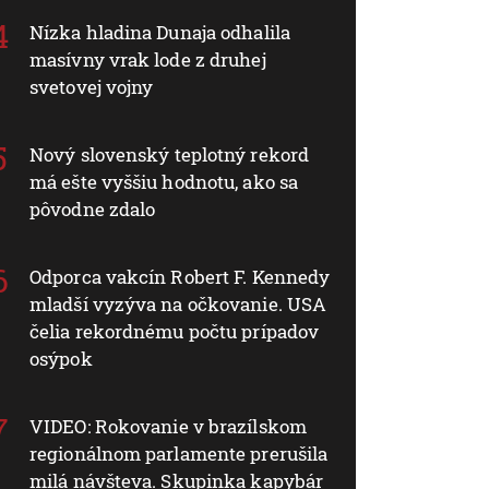
Nízka hladina Dunaja odhalila
masívny vrak lode z druhej
svetovej vojny
Nový slovenský teplotný rekord
má ešte vyššiu hodnotu, ako sa
pôvodne zdalo
Odporca vakcín Robert F. Kennedy
mladší vyzýva na očkovanie. USA
čelia rekordnému počtu prípadov
osýpok
VIDEO: Rokovanie v brazílskom
regionálnom parlamente prerušila
milá návšteva. Skupinka kapybár