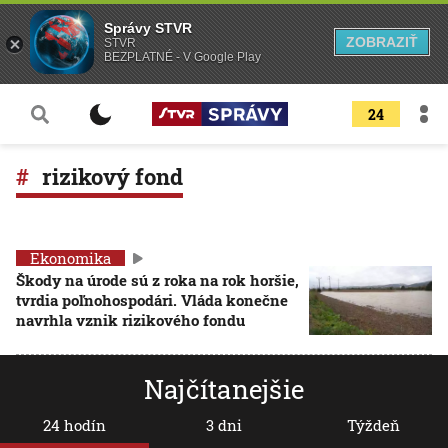
Správy STVR
ZOBRAZIŤ
STVR
BEZPLATNÉ - V Google Play
24
rizikový fond
Ekonomika
Škody na úrode sú z roka na rok horšie,
tvrdia poľnohospodári. Vláda konečne
navrhla vznik rizikového fondu
Najčítanejšie
24 hodín
3 dni
Týždeň