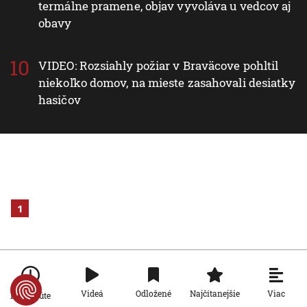
termálne pramene, objav vyvoláva u vedcov aj
obavy
VIDEO: Rozsiahly požiar v Braväcove pohltil
niekoľko domov, na mieste zasahovali desiatky
hasičov
1
Viac
Videá
Odložené
Najčítanejšie
Po minúte