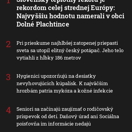
rekordom celej strednej Európy:
Najvyššiu hodnotu namerali v obci
Dolné Plachtince
Pri prieskume najhlbšej zatopenej priepasti
sveta sa utopil elitný český potápač. Jeho telo
vytiahli z hĺbky 186 metrov
Hygienici upozorňujú na desiatky
nevyhovujúcich kúpalísk. K najväčším
hrozbám patria mykóza a kožné infekcie
Seniori sa začínajú zaujímať o rodičovský
príspevok od detí. Daňový úrad ani Sociálna
poisťovňa im informácie nedajú