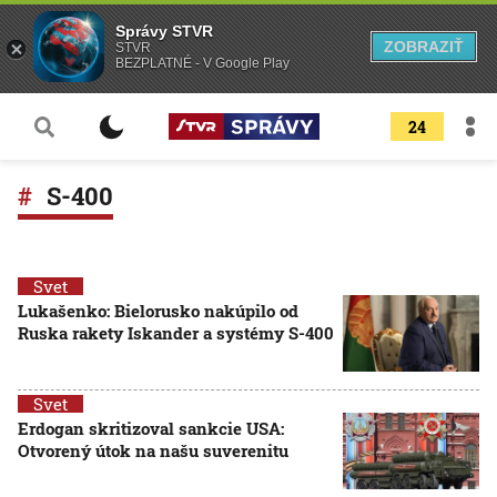
Správy STVR
ZOBRAZIŤ
STVR
BEZPLATNÉ - V Google Play
24
S-400
Svet
Lukašenko: Bielorusko nakúpilo od
Ruska rakety Iskander a systémy S-400
Svet
Erdogan skritizoval sankcie USA:
Otvorený útok na našu suverenitu