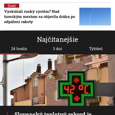
Svet
Vyskúšali ruský systém? Nad
tureckým mestom sa objavila dráha po
odpálení rakety
Najčítanejšie
24 hodín
3 dni
Týždeň
Slovenský teplotný rekord je