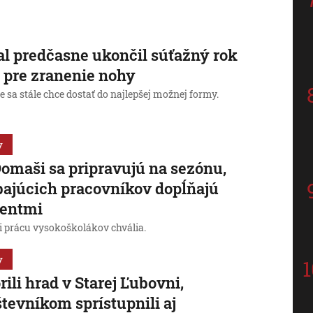
l predčasne ukončil súťažný rok
 pre zranenie nohy
že sa stále chce dostať do najlepšej možnej formy.
y
omaši sa pripravujú na sezónu,
ajúcich pracovníkov dopĺňajú
dentmi
i prácu vysokoškolákov chvália.
y
rili hrad v Starej Ľubovni,
tevníkom sprístupnili aj