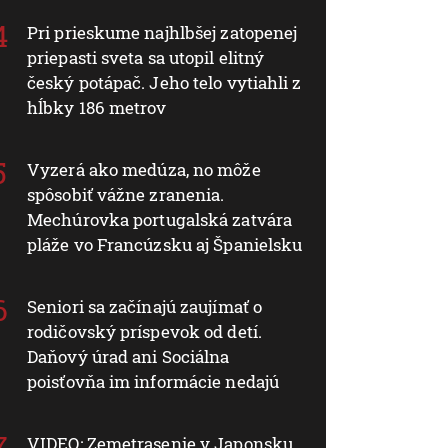
Pri prieskume najhlbšej zatopenej
priepasti sveta sa utopil elitný
český potápač. Jeho telo vytiahli z
hĺbky 186 metrov
Vyzerá ako medúza, no môže
spôsobiť vážne zranenia.
Mechúrovka portugalská zatvára
pláže vo Francúzsku aj Španielsku
Seniori sa začínajú zaujímať o
rodičovský príspevok od detí.
Daňový úrad ani Sociálna
poisťovňa im informácie nedajú
VIDEO: Zemetrasenie v Japonsku