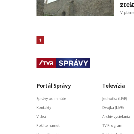
zrek
V pláne
1
Portál Správy
Televízia
Správy po minúte
Jednotka (LIVE)
Kontakty
Dvojka (LIVE)
Videá
Archív vysielania
Pošlite námet
TV Program