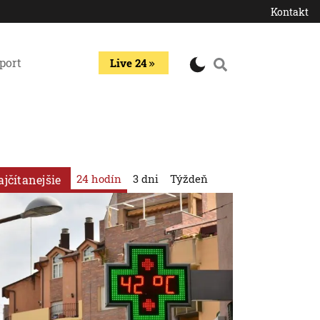
Kontakt
port
Live 24
24 hodín
3 dni
Týždeň
ajčítanejšie