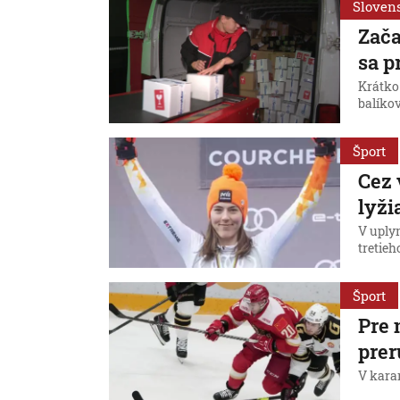
Sloven
Zača
sa p
Krátko 
balíko
Šport
Cez 
lyži
V uply
tretieh
Šport
Pre 
prer
V kara