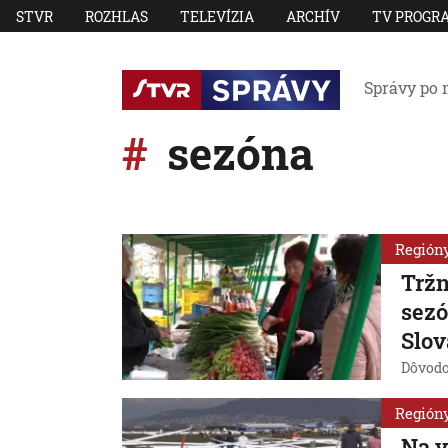
STVR
ROZHLAS
TELEVÍZIA
ARCHÍV
TV PROGR
Správy po 
sezóna
Región
Tržn
sezó
Slov
Dôvodo
Región
Na v