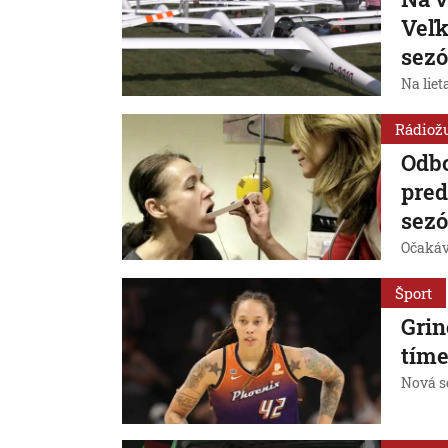
Veľk
sezó
Na liet
Rádiož
Odbo
pred
sez
Očakáv
Šport
Grin
tím
Nová s