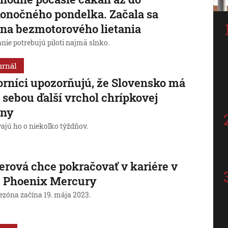
onočného pondelka. Začala sa
na bezmotorového lietania
anie potrebujú piloti najmä slnko.
urnál
rníci upozorňujú, že Slovensko má
 sebou ďalší vrchol chrípkovej
óny
ajú ho o niekoľko týždňov.
erová chce pokračovať v kariére v
e Phoenix Mercury
ezóna začína 19. mája 2023.