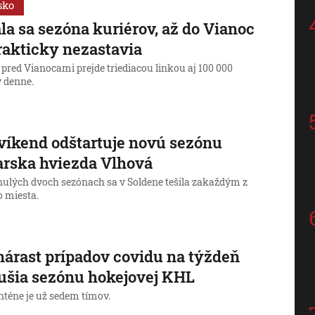
sko
la sa sezóna kuriérov, až do Vianoc
rakticky nezastavia
pred Vianocami prejde triediacou linkou aj 100 000
v denne.
víkend odštartuje novú sezónu
arska hviezda Vlhová
nulých dvoch sezónach sa v Soldene tešila zakaždým z
o miesta.
nárast prípadov covidu na týždeň
ušia sezónu hokejovej KHL
nténe je už sedem tímov.