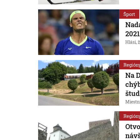
Šport
Nada
2021
Hlási, 
Región
Na D
chýb
štu
Miestn
Región
Otvo
návš