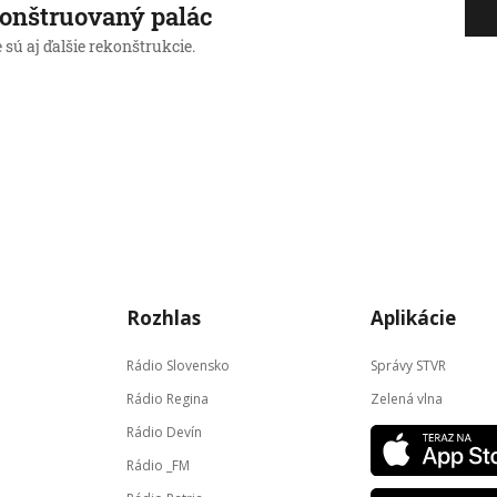
onštruovaný palác
 sú aj ďalšie rekonštrukcie.
Rozhlas
Aplikácie
Rádio Slovensko
Správy STVR
Rádio Regina
Zelená vlna
Rádio Devín
Rádio _FM