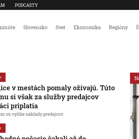
AM
PODCASTY
minúte
Slovensko
Svet
Ekonomika
Regióny
Š
y
N
ice v mestách pomaly ožívajú. Túto
nu si však za služby predajcov
áci priplatia
m sú vyššie náklady predajcov.
y
hodné počasie čakali až do