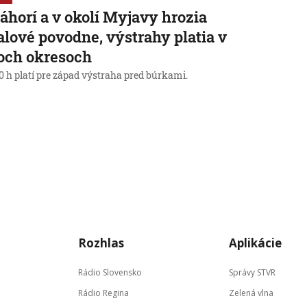
áhorí a v okolí Myjavy hrozia
alové povodne, výstrahy platia v
och okresoch
0 h platí pre západ výstraha pred búrkami.
→
Rozhlas
Aplikácie
Rádio Slovensko
Správy STVR
Rádio Regina
Zelená vlna