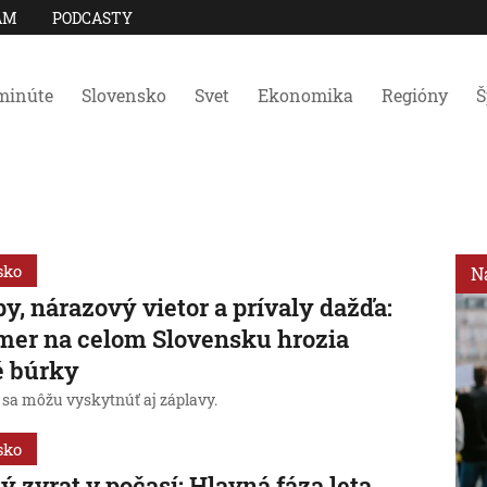
AM
PODCASTY
minúte
Slovensko
Svet
Ekonomika
Regióny
Š
sko
N
y, nárazový vietor a prívaly dažďa:
er na celom Slovensku hrozia
é búrky
 sa môžu vyskytnúť aj záplavy.
sko
ý zvrat v počasí: Hlavná fáza leta