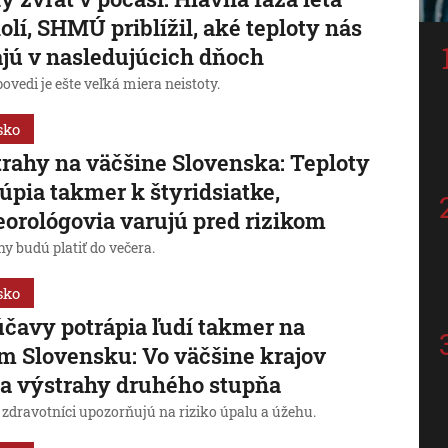
olí, SHMÚ priblížil, aké teploty nás
jú v nasledujúcich dňoch
ovedi je ešte veľká miera neistoty.
sko
rahy na väčšine Slovenska: Teploty
úpia takmer k štyridsiatke,
orológovia varujú pred rizikom
y budú platiť do večera.
sko
čavy potrápia ľudí takmer na
m Slovensku: Vo väčšine krajov
ia výstrahy druhého stupňa
 zdravotníci upozorňujú na riziko úpalu a úžehu.