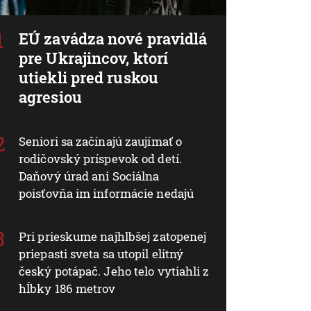
EÚ zavádza nové pravidlá
pre Ukrajincov, ktorí
utiekli pred ruskou
agresiou
Seniori sa začínajú zaujímať o
rodičovský príspevok od detí.
Daňový úrad ani Sociálna
poisťovňa im informácie nedajú
Pri prieskume najhlbšej zatopenej
priepasti sveta sa utopil elitný
český potápač. Jeho telo vytiahli z
hĺbky 186 metrov