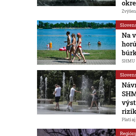
okr
Zvýšená
Sloven
Na v
horú
búr
SHMU v
Sloven
Návr
SHMÚ
výst
rizi
Platí a
Región