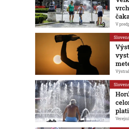
vrch
čaka
V predp
Sloven
Výst
vyst
mete
Výstrah
Sloven
Horú
celo
plat
Verejní