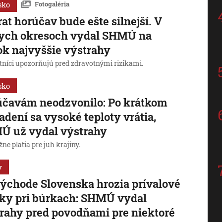
sko
Fotogaléria
at horúčav bude ešte silnejší. V
ych okresoch vydal SHMÚ na
ok najvyššie výstrahy
tníci upozorňujú pred zdravotnými rizikami.
sko
účavám neodzvonilo: Po krátkom
adení sa vysoké teploty vrátia,
Ú už vydal výstrahy
ne platia pre juh krajiny.
y
ýchode Slovenska hrozia prívalové
ky pri búrkach: SHMÚ vydal
rahy pred povodňami pre niektoré