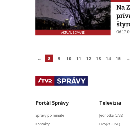
Na Z
prív
štyr
Od 17.0
AKTUALIZOVANÉ
←
8
9
10
11
12
13
14
15
Portál Správy
Televízia
Správy po minúte
Jednotka (LIVE)
Kontakty
Dvojka (LIVE)