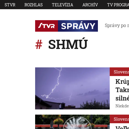
STVR
ROZHLAS
TELEVÍZIA
ARCHÍV
TV PROGR
Správy po 
SHMÚ
Sloven
Krúp
Takm
siln
Niekde
Sloven
Veľk