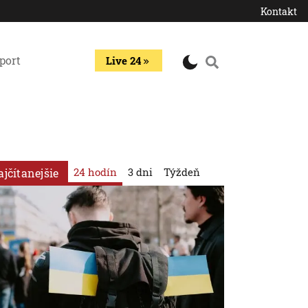
Kontakt
port
Live 24
24 hodín
3 dni
Týždeň
ajčítanejšie