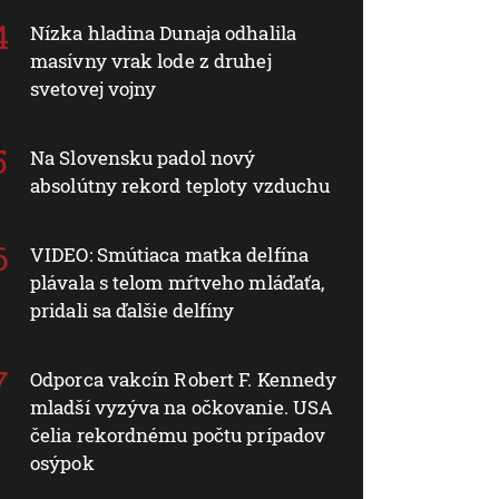
Nízka hladina Dunaja odhalila
masívny vrak lode z druhej
svetovej vojny
Na Slovensku padol nový
absolútny rekord teploty vzduchu
VIDEO: Smútiaca matka delfína
plávala s telom mŕtveho mláďaťa,
pridali sa ďalšie delfíny
Odporca vakcín Robert F. Kennedy
mladší vyzýva na očkovanie. USA
čelia rekordnému počtu prípadov
osýpok