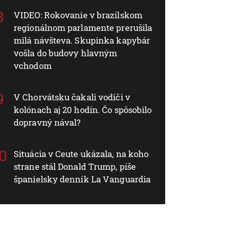
VIDEO: Rokovanie v brazílskom
regionálnom parlamente prerušila
milá návšteva. Skupinka kapybár
vošla do budovy hlavným
vchodom
V Chorvátsku čakali vodiči v
kolónach aj 20 hodín. Čo spôsobilo
dopravný nával?
Situácia v Ceute ukázala, na koho
strane stál Donald Trump, píše
španielsky denník La Vanguardia