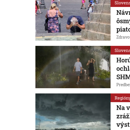
Sloven
Návr
ôsm
piat
Zdravo
Sloven
Hor
ochl
SHM
Predbež
Región
Na v
zráž
výst