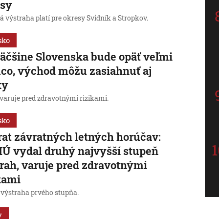
esy
 výstraha platí pre okresy Svidník a Stropkov.
sko
äčšine Slovenska bude opäť veľmi
co, východ môžu zasiahnuť aj
ky
aruje pred zdravotnými rizikami.
sko
at závratných letných horúčav:
 vydal druhý najvyšší stupeň
rah, varuje pred zdravotnými
kami
j výstraha prvého stupňa.
y